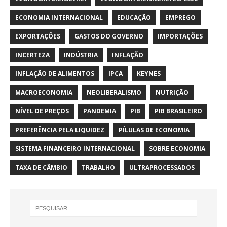
ECONOMIA INTERNACIONAL
EDUCAÇÃO
EMPREGO
EXPORTAÇÕES
GASTOS DO GOVERNO
IMPORTAÇÕES
INCERTEZA
INDÚSTRIA
INFLAÇÃO
INFLAÇÃO DE ALIMENTOS
IPCA
KEYNES
MACROECONOMIA
NEOLIBERALISMO
NUTRIÇÃO
NÍVEL DE PREÇOS
PANDEMIA
PIB
PIB BRASILEIRO
PREFERÊNCIA PELA LIQUIDEZ
PÍLULAS DE ECONOMIA
SISTEMA FINANCEIRO INTERNACIONAL
SOBRE ECONOMIA
TAXA DE CÂMBIO
TRABALHO
ULTRAPROCESSADOS