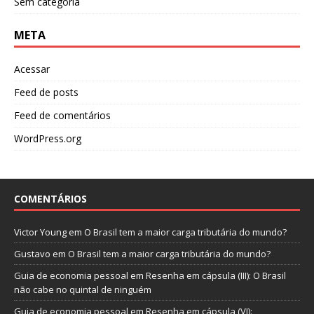
Sem categoria
META
Acessar
Feed de posts
Feed de comentários
WordPress.org
COMENTÁRIOS
Victor Young
em
O Brasil tem a maior carga tributária do mundo?
Gustavo
em
O Brasil tem a maior carga tributária do mundo?
Guia de economia pessoal
em
Resenha em cápsula (III): O Brasil
não cabe no quintal de ninguém
Guia de economia pessoal
em
Resenha em cápsula (VI):