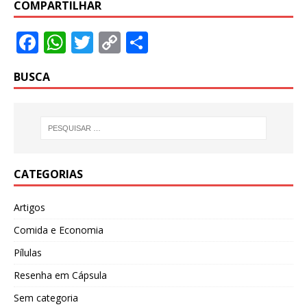
COMPARTILHAR
F
W
T
C
S
ac
h
w
o
h
BUSCA
e
at
itt
p
ar
b
s
er
y
e
o
A
Li
o
p
n
k
p
k
CATEGORIAS
Artigos
Comida e Economia
Pílulas
Resenha em Cápsula
Sem categoria