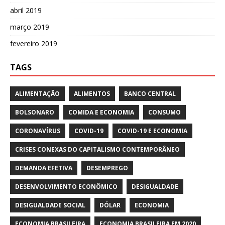
abril 2019
março 2019
fevereiro 2019
TAGS
ALIMENTAÇÃO
ALIMENTOS
BANCO CENTRAL
BOLSONARO
COMIDA E ECONOMIA
CONSUMO
CORONAVÍRUS
COVID-19
COVID-19 E ECONOMIA
CRISES CONEXAS DO CAPITALISMO CONTEMPORÂNEO
DEMANDA EFETIVA
DESEMPREGO
DESENVOLVIMENTO ECONÔMICO
DESIGUALDADE
DESIGUALDADE SOCIAL
DÓLAR
ECONOMIA
ECONOMIA BRASILEIRA
ECONOMIA BRASILEIRA EM 2020