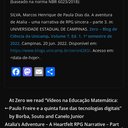
(baseado na norma NBR 6023/2018):
SILVA, Marcos Henrique de Paula Dias da. A aventura
de Atalia – uma narrativa de RPG sincera – parte 3.
In
:
UNIVERSIDADE ESTADUAL DE CAMPINAS.
Zero – Blog de
Ciência da Unicamp
.
Volume 7. Ed. 1. 1º semestre de
2022
. Campinas, 20 jun. 2022. Disponível em:
https://www.blogs.unicamp.br/zero/4283/
. Acesso em:
<data-de-hoje>.
F
M
E
S
a
a
m
h
c
st
ai
ar
e
o
l
e
At Zero we read “Vídeos na Educação Matemática:
b
d
Paulo Freire e a quinta fase das tecnologias digitais”
o
o
by Borba, Souto and Canelo Junior
o
n
Atalia’s Adventure – A Heartfelt RPG Narrative – Part