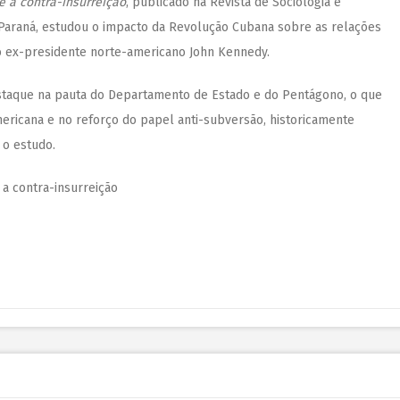
 a contra-insurreição
, publicado na Revista de Sociologia e
do Paraná, estudou o impacto da Revolução Cubana sobre as relações
do ex-presidente norte-americano John Kennedy.
estaque na pauta do Departamento de Estado e do Pentágono, o que
mericana e no reforço do papel anti-subversão, historicamente
 o estudo.
a contra-insurreição