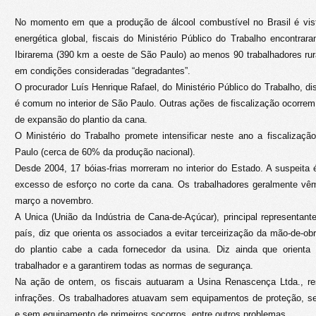
No momento em que a produção de álcool combustível no Brasil é vis
energética global, fiscais do Ministério Público do Trabalho encont
Ibirarema (390 km a oeste de São Paulo) ao menos 90 trabalhadores rur
em condições consideradas “degradantes”.
O procurador Luís Henrique Rafael, do Ministério Público do Trabalho, d
é comum no interior de São Paulo. Outras ações de fiscalização ocorrem 
de expansão do plantio da cana.
O Ministério do Trabalho promete intensificar neste ano a fiscalizaç
Paulo (cerca de 60% da produção nacional).
Desde 2004, 17 bóias-frias morreram no interior do Estado. A suspeita
excesso de esforço no corte da cana. Os trabalhadores geralmente vêm
março a novembro.
A Unica (União da Indústria de Cana-de-Açúcar), principal representante
país, diz que orienta os associados a evitar terceirização da mão-de-ob
do plantio cabe a cada fornecedor da usina. Diz ainda que orienta
trabalhador e a garantirem todas as normas de segurança.
Na ação de ontem, os fiscais autuaram a Usina Renascença Ltda., res
infrações. Os trabalhadores atuavam sem equipamentos de proteção, s
e sem equipamento de primeiros socorros, entre outros problemas.