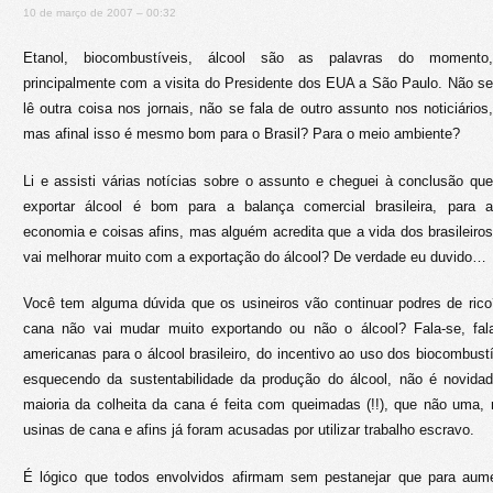
10 de março de 2007 – 00:32
Etanol, biocombustíveis, álcool são as palavras do momento,
principalmente com a visita do Presidente dos EUA a São Paulo. Não se
lê outra coisa nos jornais, não se fala de outro assunto nos noticiários,
mas afinal isso é mesmo bom para o Brasil? Para o meio ambiente?
Li e assisti várias notícias sobre o assunto e cheguei à conclusão que
exportar álcool é bom para a balança comercial brasileira, para a
economia e coisas afins, mas alguém acredita que a vida dos brasileiros
vai melhorar muito com a exportação do álcool? De verdade eu duvido…
Você tem alguma dúvida que os usineiros vão continuar podres de rico
cana não vai mudar muito exportando ou não o álcool? Fala-se, fal
americanas para o álcool brasileiro, do incentivo ao uso dos biocombus
esquecendo da sustentabilidade da produção do álcool, não é novida
maioria da colheita da cana é feita com queimadas (!!), que não uma,
usinas de cana e afins já foram acusadas por utilizar trabalho escravo.
É lógico que todos envolvidos afirmam sem pestanejar que para aume