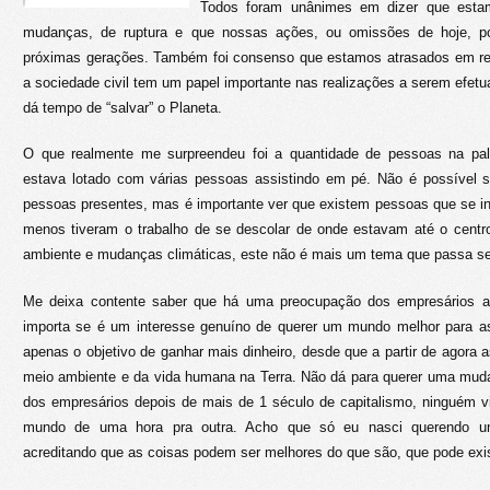
Todos foram unânimes em dizer que est
mudanças, de ruptura e que nossas ações, ou omissões de hoje, po
próximas gerações. Também foi consenso que estamos atrasados em re
a sociedade civil tem um papel importante nas realizações a serem efetu
dá tempo de “salvar” o Planeta.
O que realmente me surpreendeu foi a quantidade de pessoas na pale
estava lotado com várias pessoas assistindo em pé. Não é possível sa
pessoas presentes, mas é importante ver que existem pessoas que se i
menos tiveram o trabalho de se descolar de onde estavam até o centr
ambiente e mudanças climáticas, este não é mais um tema que passa s
Me deixa contente saber que há uma preocupação dos empresários a
importa se é um interesse genuíno de querer um mundo melhor para a
apenas o objetivo de ganhar mais dinheiro, desde que a partir de agora 
meio ambiente e da vida humana na Terra. Não dá para querer uma mud
dos empresários depois de mais de 1 século de capitalismo, ninguém v
mundo de uma hora pra outra. Acho que só eu nasci querendo u
acreditando que as coisas podem ser melhores do que são, que pode exist