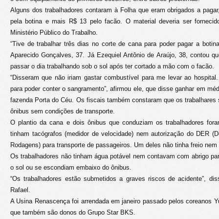
Alguns dos trabalhadores contaram à Folha que eram obrigados a pagar
pela botina e mais R$ 13 pelo facão. O material deveria ser forneci
Ministério Público do Trabalho.
“Tive de trabalhar três dias no corte de cana para poder pagar a botin
Aparecido Gonçalves, 37. Já Ezequiel Antônio de Araújo, 38, contou q
passar o dia trabalhando sob o sol após ter cortado a mão com o facão.
“Disseram que não iriam gastar combustível para me levar ao hospital. 
para poder conter o sangramento”, afirmou ele, que disse ganhar em médi
fazenda Porta do Céu. Os fiscais também constaram que os trabalhares
ônibus sem condições de transporte.
O plantio da cana e dois ônibus que conduziam os trabalhadores fora
tinham tacógrafos (medidor de velocidade) nem autorização do DER (
Rodagens) para transporte de passageiros. Um deles não tinha freio nem r
Os trabalhadores não tinham água potável nem contavam com abrigo pa
o sol ou se escondiam embaixo do ônibus.
“Os trabalhadores estão submetidos a graves riscos de acidente”, dis
Rafael.
A Usina Renascença foi arrendada em janeiro passado pelos coreanos 
que também são donos do Grupo Star BKS.