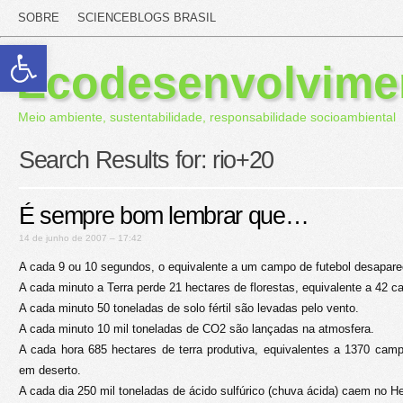
SOBRE
SCIENCEBLOGS BRASIL
Abrir a barra de ferramentas
Ecodesenvolvime
Meio ambiente, sustentabilidade, responsabilidade socioambiental
Search Results for:
rio+20
É sempre bom lembrar que…
14 de junho de 2007 – 17:42
A cada 9 ou 10 segundos, o equivalente a um campo de futebol desapar
A cada minuto a Terra perde 21 hectares de florestas, equivalente a 42 c
A cada minuto 50 toneladas de solo fértil são levadas pelo vento.
A cada minuto 10 mil toneladas de CO2 são lançadas na atmosfera.
A cada hora 685 hectares de terra produtiva, equivalentes a 1370 cam
em deserto.
A cada dia 250 mil toneladas de ácido sulfúrico (chuva ácida) caem no He