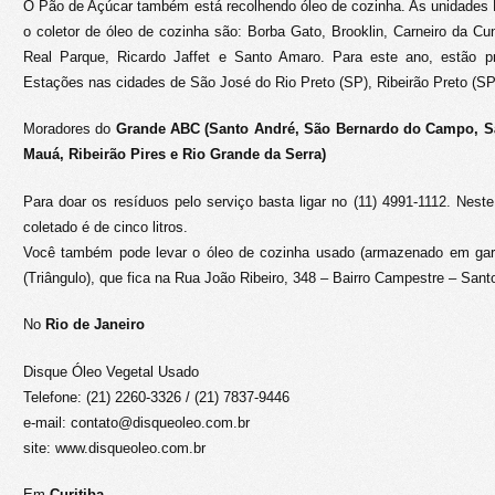
O Pão de Açúcar também está recolhendo óleo de cozinha. As unidades
o coletor de óleo de cozinha são: Borba Gato, Brooklin, Carneiro da Cu
Real Parque, Ricardo Jaffet e Santo Amaro. Para este ano, estão pr
Estações nas cidades de São José do Rio Preto (SP), Ribeirão Preto (SP)
Moradores do
Grande ABC (Santo André, São Bernardo do Campo, S
Mauá, Ribeirão Pires e Rio Grande da Serra)
Para doar os resíduos pelo serviço basta ligar no (11) 4991-1112. Nest
coletado é de cinco litros.
Você também pode levar o óleo de cozinha usado (armazenado em ga
(Triângulo), que fica na Rua João Ribeiro, 348 – Bairro Campestre – Sant
No
Rio de Janeiro
Disque Óleo Vegetal Usado
Telefone: (21) 2260-3326 / (21) 7837-9446
e-mail: contato@disqueoleo.com.br
site: www.disqueoleo.com.br
Em
Curitiba