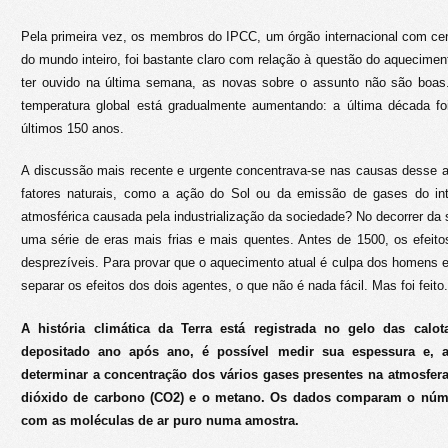
Pela primeira vez, os membros do IPCC, um órgão internacional com cen
do mundo inteiro, foi bastante claro com relação à questão do aqueciment
ter ouvido na última semana, as novas sobre o assunto não são boas
temperatura global está gradualmente aumentando: a última década f
últimos 150 anos.
A discussão mais recente e urgente concentrava-se nas causas desse a
fatores naturais, como a ação do Sol ou da emissão de gases do inter
atmosférica causada pela industrialização da sociedade? No decorrer da s
uma série de eras mais frias e mais quentes. Antes de 1500, os efeito
desprezíveis. Para provar que o aquecimento atual é culpa dos homens e
separar os efeitos dos dois agentes, o que não é nada fácil. Mas foi feito.
A história climática da Terra está registrada no gelo das cal
depositado ano após ano, é possível medir sua espessura e, 
determinar a concentração dos vários gases presentes na atmosfer
dióxido de carbono (CO2) e o metano. Os dados comparam o núm
com as moléculas de ar puro numa amostra.