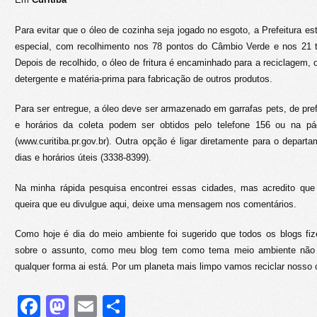
Para evitar que o óleo de cozinha seja jogado no esgoto, a Prefeitura es
especial, com recolhimento nos 78 pontos do Câmbio Verde e nos 21 t
Depois de recolhido, o óleo de fritura é encaminhado para a reciclagem,
detergente e matéria-prima para fabricação de outros produtos.
Para ser entregue, a óleo deve ser armazenado em garrafas pets, de pref
e horários da coleta podem ser obtidos pelo telefone 156 ou na pág
(www.curitiba.pr.gov.br). Outra opção é ligar diretamente para o depar
dias e horários úteis (3338-8399).
Na minha rápida pesquisa encontrei essas cidades, mas acredito que
queira que eu divulgue aqui, deixe uma mensagem nos comentários.
Como hoje é dia do meio ambiente foi sugerido que todos os blogs f
sobre o assunto, como meu blog tem como tema meio ambiente não
qualquer forma ai está. Por um planeta mais limpo vamos reciclar nosso 
Facebook
Mastodon
Email
Share