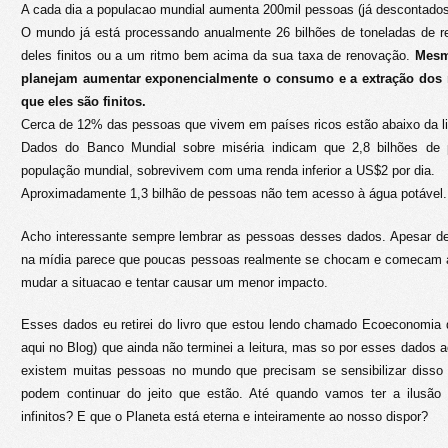
A cada dia a populacao mundial aumenta 200mil pessoas (já descontados
O mundo já está processando anualmente 26 bilhões de toneladas de re
deles finitos ou a um ritmo bem acima da sua taxa de renovação.
Mesm
planejam aumentar exponencialmente o consumo e a extração dos r
que eles são finitos.
Cerca de 12% das pessoas que vivem em países ricos estão abaixo da l
Dados do Banco Mundial sobre miséria indicam que 2,8 bilhões de
população mundial, sobrevivem com uma renda inferior a US$2 por dia.
Aproximadamente 1,3 bilhão de pessoas não tem acesso à água potável.
Acho interessante sempre lembrar as pessoas desses dados. Apesar d
na mídia parece que poucas pessoas realmente se chocam e comecam a 
mudar a situacao e tentar causar um menor impacto.
Esses dados eu retirei do livro que estou lendo chamado Ecoeconomia 
aqui no Blog) que ainda não terminei a leitura, mas so por esses dados 
existem muitas pessoas no mundo que precisam se sensibilizar disso
podem continuar do jeito que estão. Até quando vamos ter a ilusão 
infinitos? E que o Planeta está eterna e inteiramente ao nosso dispor?