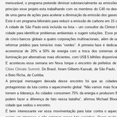
mensurável, o programa pretende diminuir substancialmente as emissões
princípio esse projeto esta trabalhando com os membros do C40 no de
de uma gama de ações para acelerar a diminuição da emissão dos gases 
Este é um programa bilionário para reduzir a emissão de carbono em 15
A cidade de São Paulo está incluída na lista – um consultor da Clinton
cidade para identificar problemas ambientais e sugerir soluções. Esse p
de cinco bancos globais e quatro corporações multinacionais, além de 
reformar prédios para torná-los mais “verdes”. A primeira fase é dedica
economizar de 20% a 50% de energia com a troca dos sistemas de 
iluminação por alternativas mais eficientes, com US$ 5 bilhões disponíve
E aconteceu essa semana em Nova Iorque o encontro de prefeitos d
Cities Climate Summit
. Do Brasil, foram Gilberto Kassab, de São Paulo,
e Beto Richa, de Curitiba.
A principal mensagem deixada desse encontro foi que as cidade
protagonistas da luta contra o aquecimento global. “Não vamos mais fic
tomem a liderança. As cidades consomem 75% da energia e produzem 8
podem fazer a diferença de fato nessa batalha”, afirmou Michael Bloo
cidade que sediou o encontro.
É bem interessante ver essa movimentação para lutar contra o aquec