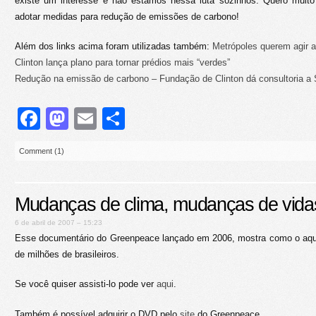
existe um interesse e não estamos nessa luta sozinhos. Quero muito
adotar medidas para redução de emissões de carbono!
Além dos links acima foram utilizadas também:
Metrópoles querem agir a
Clinton lança plano para tornar prédios mais “verdes”
Redução na emissão de carbono – Fundação de Clinton dá consultoria a
Facebook
Mastodon
Email
Share
Comment (1)
Mudanças de clima, mudanças de vida
6 de abril de 2007 – 15:23
Esse documentário do Greenpeace lançado em 2006, mostra como o aquec
de milhões de brasileiros.
Se você quiser assisti-lo pode ver
aqui
.
Também é possível adquirir o DVD pelo
site
do Greenpeace.