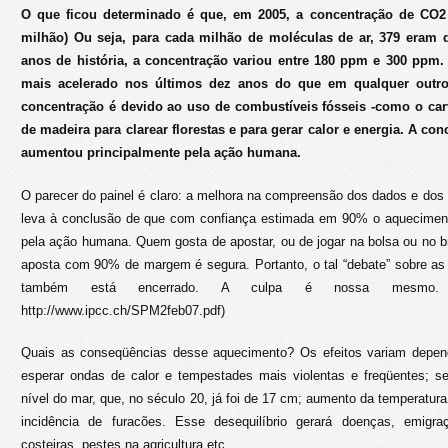
O que ficou determinado é que, em 2005, a concentração de CO2
milhão) Ou seja, para cada milhão de moléculas de ar, 379 eram 
anos de história, a concentração variou entre 180 ppm e 300 ppm. 
mais acelerado nos últimos dez anos do que em qualquer outr
concentração é devido ao uso de combustíveis fósseis -como o car
de madeira para clarear florestas e para gerar calor e energia. A 
aumentou principalmente pela ação humana.
O parecer do painel é claro: a melhora na compreensão dos dados e dos 
leva à conclusão de que com confiança estimada em 90% o aqueciment
pela ação humana. Quem gosta de apostar, ou de jogar na bolsa ou no 
aposta com 90% de margem é segura. Portanto, o tal “debate” sobre as
também está encerrado. A culpa é nossa mesmo. (
http://www.ipcc.ch/SPM2feb07.pdf)
Quais as conseqüências desse aquecimento? Os efeitos variam depen
esperar ondas de calor e tempestades mais violentas e freqüentes; 
nível do mar, que, no século 20, já foi de 17 cm; aumento da temperatura 
incidência de furacões. Esse desequilíbrio gerará doenças, emig
costeiras, pestes na agricultura etc.