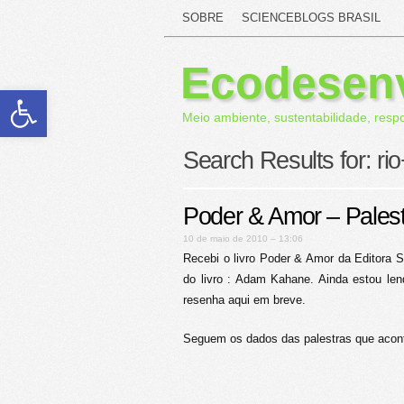
SOBRE
SCIENCEBLOGS BRASIL
Ecodesen
Abrir a barra de ferramentas
Meio ambiente, sustentabilidade, resp
Search Results for:
ri
Poder & Amor – Pales
10 de maio de 2010 – 13:06
Recebi o livro Poder & Amor da Editora 
do livro : Adam Kahane. Ainda estou lend
resenha aqui em breve.
Seguem os dados das palestras que aco