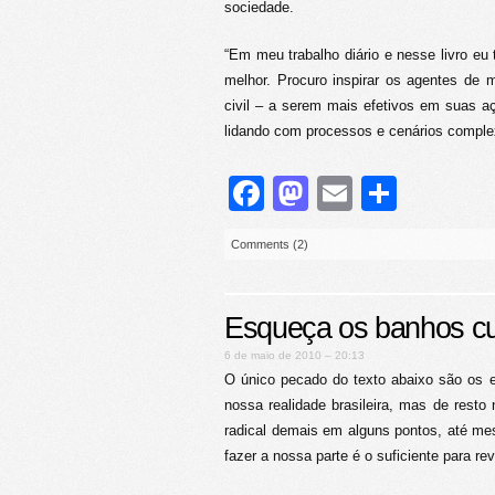
sociedade.
“Em meu trabalho diário e nesse livro e
melhor. Procuro inspirar os agentes de
civil – a serem mais efetivos em suas aç
lidando com processos e cenários comple
Facebook
Mastodon
Email
Share
Comments (2)
Esqueça os banhos cu
6 de maio de 2010 – 20:13
O único pecado do texto abaixo são os
nossa realidade brasileira, mas de rest
radical demais em alguns pontos, até me
fazer a nossa parte é o suficiente para r