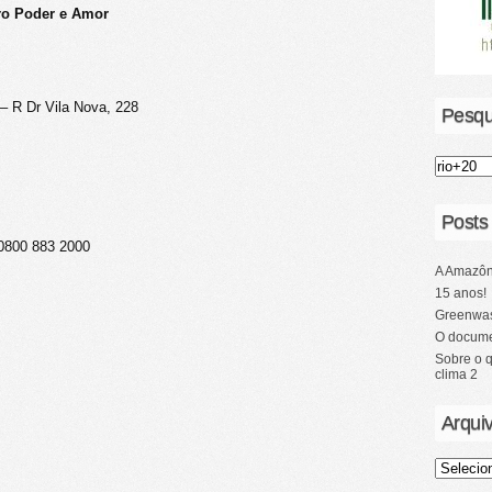
vro Poder e Amor
 R Dr Vila Nova, 228
Pesqu
Posts
0800 883 2000
A Amazôn
15 anos!
Greenwas
O docume
Sobre o 
clima 2
Arqui