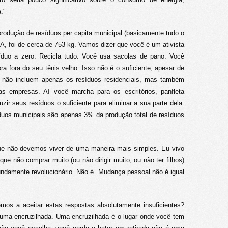
."
rodução de resíduos per capita municipal (basicamente tudo o
A, foi de cerca de 753 kg. Vamos dizer que você é um ativista
síduo a zero. Recicla tudo. Você usa sacolas de pano. Você
a fora do seu tênis velho. Isso não é o suficiente, apesar de
 não incluem apenas os resíduos residenciais, mas também
as empresas. Aí você marcha para os escritórios, panfleta
ir seus resíduos o suficiente para eliminar a sua parte dela.
duos municipais são apenas 3% da produção total de resíduos
que não devemos viver de uma maneira mais simples. Eu vivo
ue não comprar muito (ou não dirigir muito, ou não ter filhos)
fundamente revolucionário. Não é. Mudança pessoal não é igual
os a aceitar estas respostas absolutamente insuficientes?
uma encruzilhada. Uma encruzilhada é o lugar onde você tem