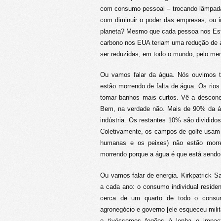
com consumo pessoal – trocando lâmpadas
com diminuir o poder das empresas, ou i
planeta? Mesmo que cada pessoa nos Esta
carbono nos EUA teriam uma redução de 
ser reduzidas, em todo o mundo, pelo m
Ou vamos falar da água. Nós ouvimos 
estão morrendo de falta de água. Os rios
tomar banhos mais curtos. Vê a descone
Bem, na verdade não. Mais de 90% da águ
indústria. Os restantes 10% são dividido
Coletivamente, os campos de golfe usam 
humanas e os peixes) não estão morr
morrendo porque a água é que está sendo
Ou vamos falar de energia. Kirkpatrick S
a cada ano: o consumo individual residenc
cerca de um quarto de todo o consumo,
agronegócio e governo [ele esqueceu mili
e tivéssemos fogões à lenha o impact