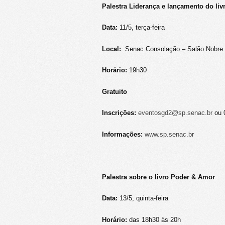
Palestra Liderança e lançamento do li
Data:
11/5, terça-feira
Local:
Senac Consolação – Salão Nobre –
Horário:
19h30
Gratuito
Inscrições:
eventosgd2@sp.senac.br
ou 
Informações:
www.sp.senac.br
Palestra sobre o livro Poder & Amor
Data:
13/5, quinta-feira
Horário:
das 18h30 às 20h