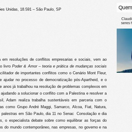
Quem
ões Unidas, 18.591 – São Paulo, SP
Claud
seres 
 em resoluções de conflitos empresarias e sociais, vem ao
o livro
Poder & Amor – teoria e prática de mudanças sociais
cilitador de importantes conflitos como o Cenário Mont Fleur,
de ajudar no processo de democratização pós-Apartheid, e o
te anos já trabalhou na resolução de problemas complexos em
, ajudando a solucionar o conflito com a Palestina e resolver a
asil, Adam realiza trabalha sustentáveis em parceria com o
sas como Grupo André Maggi, Samarco, Alcoa, Fiat, Natura,
s palestras em São Paulo, dia 11 no Senac Consolação e dia
s, o especialista debate sobre como equilibrar as forças do
ios do mundo contemporâneo, nas empresas, no governo e na