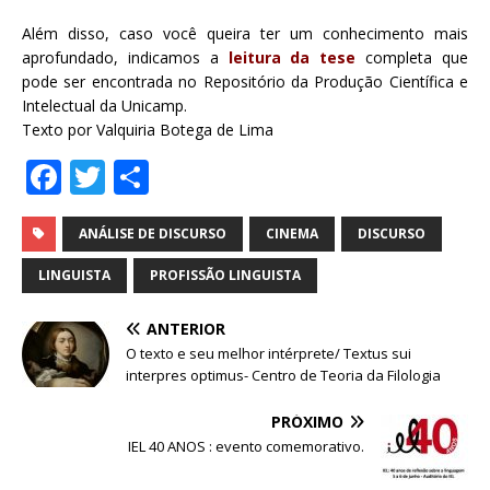
Além disso, caso você queira ter um conhecimento mais
aprofundado, indicamos a
leitura da tese
completa que
pode ser encontrada no Repositório da Produção Científica e
Intelectual da Unicamp.
Texto por Valquiria Botega de Lima
F
T
S
a
w
h
c
it
ar
ANÁLISE DE DISCURSO
CINEMA
DISCURSO
e
te
e
LINGUISTA
PROFISSÃO LINGUISTA
b
r
ANTERIOR
o
O texto e seu melhor intérprete/ Textus sui
o
interpres optimus- Centro de Teoria da Filologia
k
PRÓXIMO
IEL 40 ANOS : evento comemorativo.