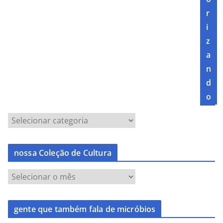
r
i
z
a
n
d
o
nossa Coleção de Cultura
gente que também fala de micróbios