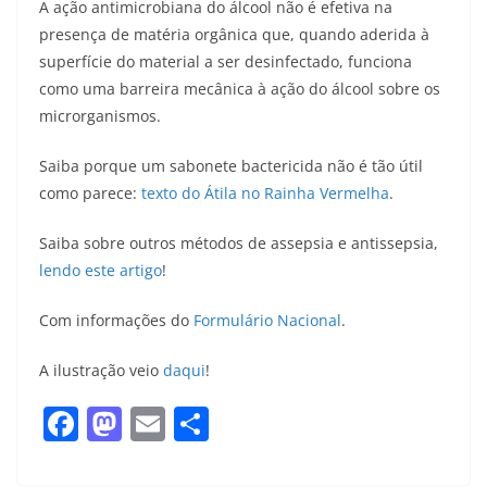
A ação antimicrobiana do álcool não é efetiva na
presença de matéria orgânica que, quando aderida à
superfície do material a ser desinfectado, funciona
como uma barreira mecânica à ação do álcool sobre os
microrganismos.
Saiba porque um sabonete bactericida não é tão útil
como parece:
texto do Átila no Rainha Vermelha
.
Saiba sobre outros métodos de assepsia e antissepsia,
lendo este artigo
!
Com informações do
Formulário Nacional
.
A ilustração veio
daqui
!
F
M
E
S
a
a
m
h