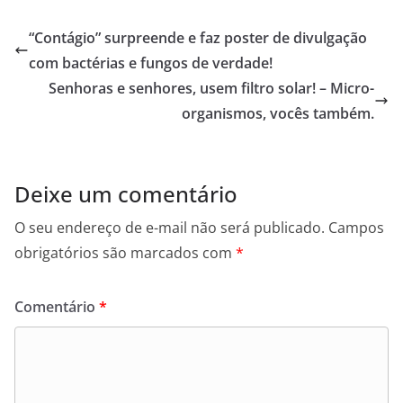
c
st
ai
ar
e
o
l
e
“Contágio” surpreende e faz poster de divulgação
b
d
com bactérias e fungos de verdade!
o
o
Senhoras e senhores, usem filtro solar! – Micro-
o
n
organismos, vocês também.
k
Deixe um comentário
O seu endereço de e-mail não será publicado.
Campos
obrigatórios são marcados com
*
Comentário
*