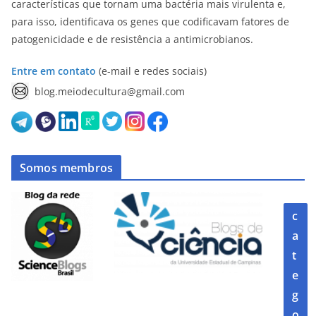
características que tornam uma bactéria mais virulenta e,
para isso, identificava os genes que codificavam fatores de
patogenicidade e de resistência a antimicrobianos.
Entre em contato
(e-mail e redes sociais)
blog.meiodecultura@gmail.com
Somos membros
c
a
t
e
g
o