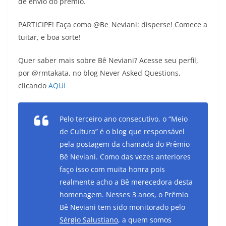
de envio do prêmio.
PARTICIPE! Faça como @Be_Neviani: disperse! Comece a
tuitar, e boa sorte!
Quer saber mais sobre Bê Neviani? Acesse seu perfil,
por @rmtakata, no blog Never Asked Questions,
clicando
AQUI
Pelo terceiro ano consecutivo, o “Meio
de Cultura” é o blog que responsável
pela postagem da chamada do Prêmio
Bê Neviani. Como das vezes anteriores
faço isso com muita honra pois
realmente acho a Bê merecedora desta
homenagem. Nesses 3 anos, o Prêmio
Bê Neviani tem sido monitorado pelo
Sérgio Salustiano
, a quem somos