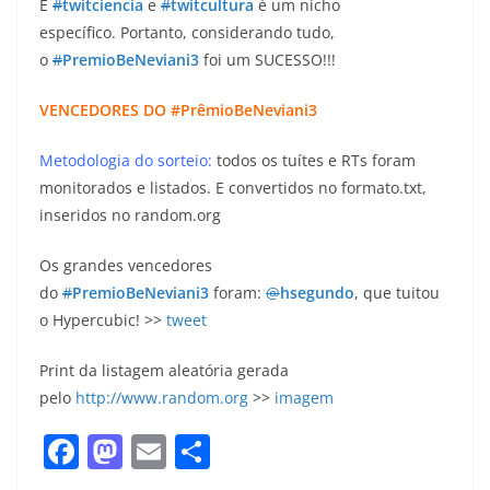
E
#
twitciencia
e
#
twitcultura
é um nicho
específico. Portanto, considerando tudo,
o
#
PremioBeNeviani3
foi um SUCESSO!!!
VENCEDORES DO #PrêmioBeNeviani3
Metodologia do sorteio:
todos os tuítes e RTs foram
monitorados e listados. E convertidos no formato.txt,
inseridos no random.org
Os grandes vencedores
do
#
PremioBeNeviani3
foram:
@
hsegundo
, que tuitou
o Hypercubic! >>
tweet
Print da listagem aleatória gerada
pelo
http://www.random.org
>>
imagem
F
M
E
S
a
a
m
h