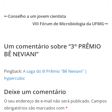
c
st
ai
ar
e
o
l
e
Conselho a um jovem cientista
b
d
VIII Fórum de Microbiologia da UFMG
o
o
o
n
k
Um comentário sobre “
3° PRÊMIO
BÊ NEVIANI
”
Pingback:
A saga do III Prêmio "Bê Neviani" |
hypercubic
Deixe um comentário
O seu endereço de e-mail não será publicado.
Campos
obrigatórios são marcados com
*