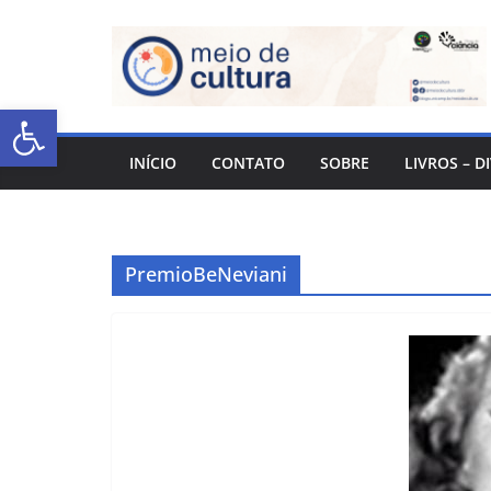
Abrir a barra de ferramentas
INÍCIO
CONTATO
SOBRE
LIVROS – D
PremioBeNeviani