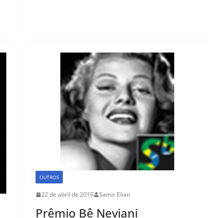
e
o
l
e
b
d
o
o
o
n
k
OUTROS
22 de abril de 2010
Samir Elian
Prêmio Bê Neviani