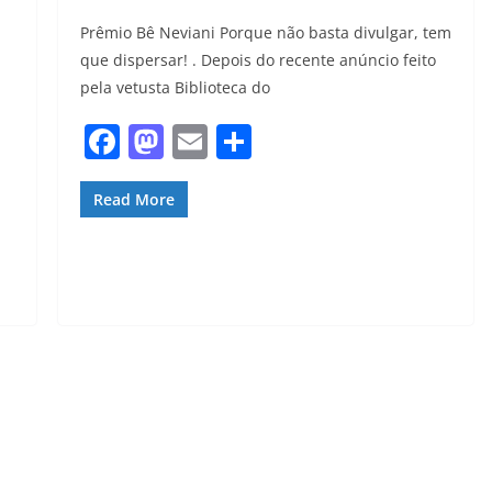
Prêmio Bê Neviani Porque não basta divulgar, tem
que dispersar! . Depois do recente anúncio feito
pela vetusta Biblioteca do
F
M
E
S
a
a
m
h
c
st
ai
ar
Read More
e
o
l
e
b
d
o
o
o
n
k