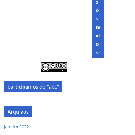
s
o
s
te
xt
o
s?
participamos do “abc”
Arquivos
janeiro 2022