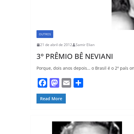
OUTROS
21 de abril de 2012
Samir Elian
3° PRÊMIO BÊ NEVIANI
Porque, dois anos depois… o Brasil é o 2º país 
F
M
E
S
a
a
m
h
c
st
ai
ar
Read More
e
o
l
e
b
d
o
o