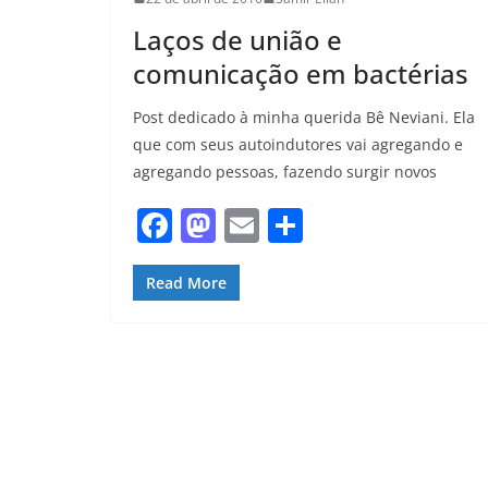
Laços de união e
comunicação em bactérias
Post dedicado à minha querida Bê Neviani. Ela
que com seus autoindutores vai agregando e
agregando pessoas, fazendo surgir novos
F
M
E
S
a
a
m
h
c
st
ai
ar
Read More
e
o
l
e
b
d
o
o
o
n
k