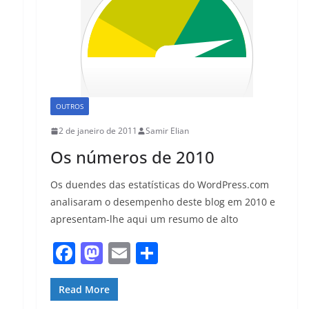
OUTROS
2 de janeiro de 2011
Samir Elian
Os números de 2010
Os duendes das estatísticas do WordPress.com
analisaram o desempenho deste blog em 2010 e
apresentam-lhe aqui um resumo de alto
F
M
E
S
a
a
m
h
c
st
ai
ar
Read More