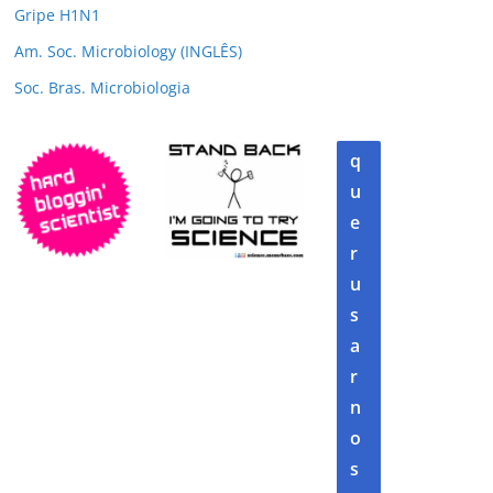
Gripe H1N1
Am. Soc. Microbiology (INGLÊS)
Soc. Bras. Microbiologia
q
u
e
r
u
s
a
r
n
o
s