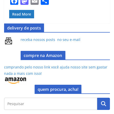
F
M
E
S
a
a
m
h
c
st
ai
ar
Read More
e
o
l
e
delivery de posts
b
d
o
o
receba nossos posts no seu e-mail
o
n
k
compre na Amazon
comprando pelo nosso link você ajuda nosso site sem gastar
nada a mais com isso!
quem procura, acha!