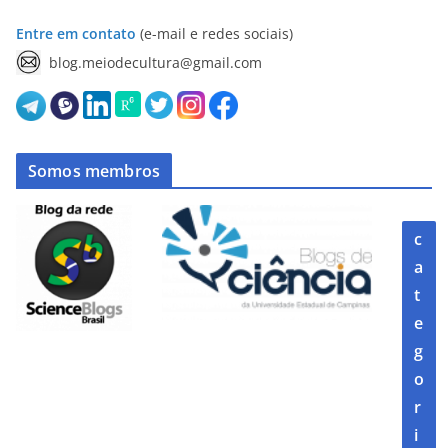
Entre em contato
(e-mail e redes sociais)
blog.meiodecultura@gmail.com
Somos membros
c
a
t
e
g
o
r
i