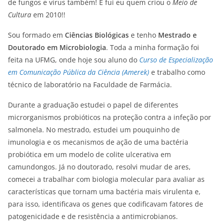
de fungos e vírus também! E fui eu quem criou o
Meio de
Cultura
em 2010!!
Sou formado em
Ciências Biológicas
e tenho
Mestrado e
Doutorado em Microbiologia
. Toda a minha formação foi
feita na UFMG, onde hoje sou aluno do
Curso de Especialização
em Comunicação Pública da Ciência (Amerek)
e trabalho como
técnico de laboratório na Faculdade de Farmácia.
Durante a graduação estudei o papel de diferentes
microrganismos probióticos na proteção contra a infeção por
salmonela. No mestrado, estudei um pouquinho de
imunologia e os mecanismos de ação de uma bactéria
probiótica em um modelo de colite ulcerativa em
camundongos. Já no doutorado, resolvi mudar de ares,
comecei a trabalhar com biologia molecular para avaliar as
características que tornam uma bactéria mais virulenta e,
para isso, identificava os genes que codificavam fatores de
patogenicidade e de resistência a antimicrobianos.