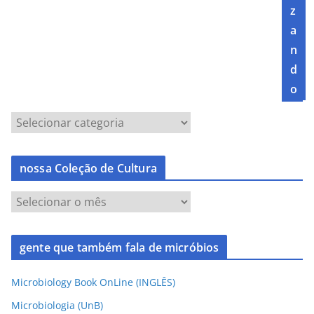
z
a
n
d
o
nossa Coleção de Cultura
gente que também fala de micróbios
Microbiology Book OnLine (INGLÊS)
Microbiologia (UnB)