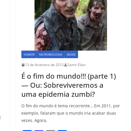
o
n
k
HUMOR
MICROBIOLOGIA
SAÚDE
13 de fevereiro de 2012
Samir Elian
É o fim do mundo!!! (parte 1)
— Ou: Sobreviveremos a
uma epidemia zumbi?
O fim do mundo é tema recorrente… Em 2011, por
exemplo, falaram que o mundo iria acabar duas
t
vezes. Agora,