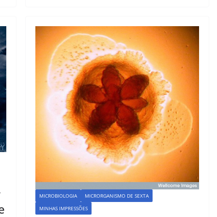
b
d
o
o
o
n
k
r
MICROBIOLOGIA
MICRORGANISMO DE SEXTA
e
MINHAS IMPRESSÕES