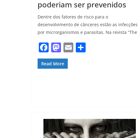
poderiam ser prevenidos
Dentre dos fatores de risco para o
desenvolvimento de cânceres estão as infecções
por microrganismos e parasitas. Na revista “The
F
M
E
S
a
a
m
h
c
st
ai
ar
Read More
e
o
l
e
b
d
o
o
o
n
k