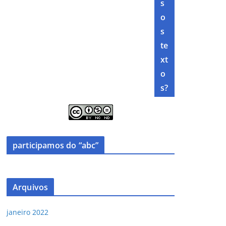
s
o
s
te
xt
o
s?
participamos do “abc”
Arquivos
janeiro 2022