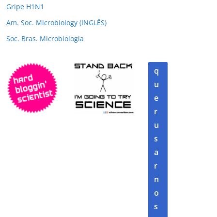
Gripe H1N1
Am. Soc. Microbiology (INGLÊS)
Soc. Bras. Microbiologia
q
u
e
r
u
s
a
r
n
o
s