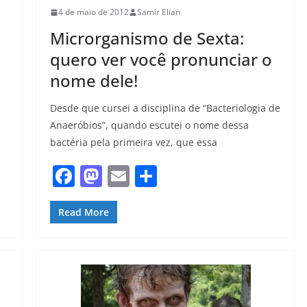
4 de maio de 2012
Samir Elian
Microrganismo de Sexta:
quero ver você pronunciar o
nome dele!
Desde que cursei a disciplina de “Bacteriologia de
Anaeróbios”, quando escutei o nome dessa
bactéria pela primeira vez, que essa
F
M
E
S
a
a
m
h
c
st
ai
ar
Read More
e
o
l
e
b
d
o
o