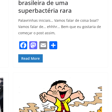
brasileira de uma
superbactéria rara
Palavrinhas iniciais… Vamos falar de coisa boa!?
Vamos falar de… ehhhr… Bem que eu gostaria de
começar o post assim,
F
M
E
S
a
a
m
h
c
st
ai
ar
Read More
e
o
l
e
b
d
o
o
o
n
k