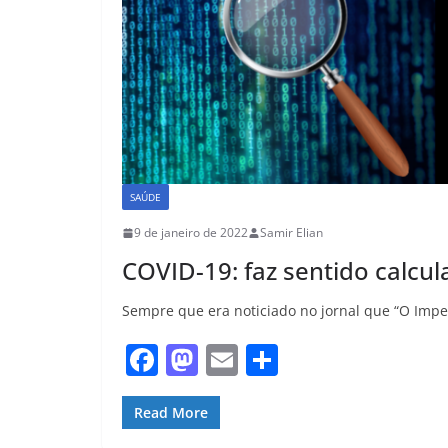
SAÚDE
9 de janeiro de 2022
Samir Elian
COVID-19: faz sentido calcul
Sempre que era noticiado no jornal que “O Imperi
F
M
E
S
a
a
m
h
c
st
ai
ar
Read More