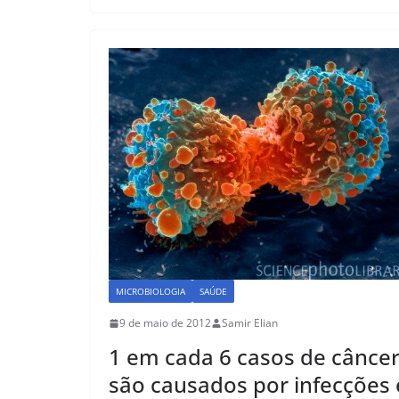
e
o
l
e
b
d
o
o
o
n
k
MICROBIOLOGIA
SAÚDE
9 de maio de 2012
Samir Elian
1 em cada 6 casos de cânce
são causados por infecções 