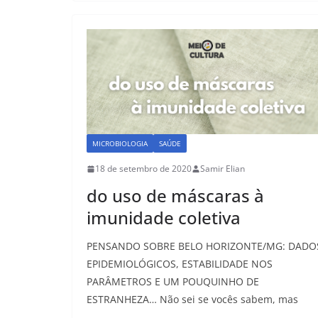
e
o
l
e
b
d
o
o
o
n
k
MICROBIOLOGIA
SAÚDE
18 de setembro de 2020
Samir Elian
do uso de máscaras à
imunidade coletiva
PENSANDO SOBRE BELO HORIZONTE/MG: DADO
EPIDEMIOLÓGICOS, ESTABILIDADE NOS
PARÂMETROS E UM POUQUINHO DE
ESTRANHEZA… Não sei se vocês sabem, mas