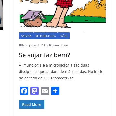
ANIMAIS
MICROBIOLOGIA
SAÚDE
6 de julho de 2012
Samir Elian
Se sujar faz bem?
A imunologia e a microbiologia são duas
disciplinas que andam de mãos dadas. No início
da década de 1990 começou-se
F
M
E
S
a
a
m
h
c
st
ai
ar
Read More
e
o
l
e