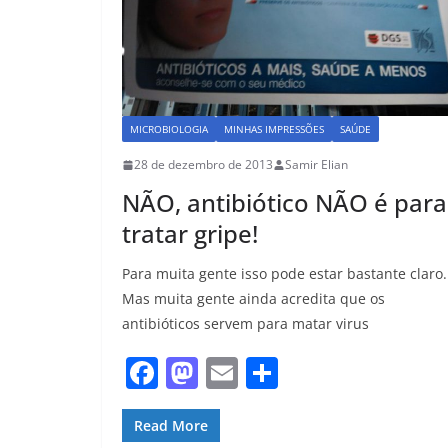
MICROBIOLOGIA
MINHAS IMPRESSÕES
SAÚDE
28 de dezembro de 2013
Samir Elian
NÃO, antibiótico NÃO é para
tratar gripe!
Para muita gente isso pode estar bastante claro.
Mas muita gente ainda acredita que os
antibióticos servem para matar virus
F
M
E
S
a
a
m
h
c
st
ai
ar
Read More