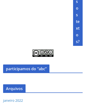
s
o
s
te
xt
o
s?
participamos do “abc”
Arquivos
janeiro 2022