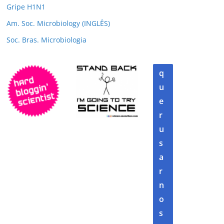
Gripe H1N1
Am. Soc. Microbiology (INGLÊS)
Soc. Bras. Microbiologia
q
u
e
r
u
s
a
r
n
o
s