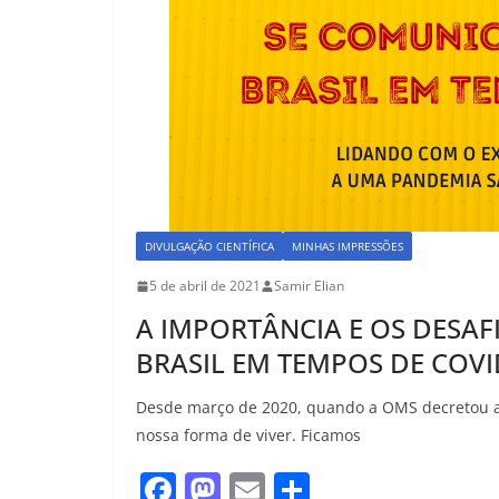
DIVULGAÇÃO CIENTÍFICA
MINHAS IMPRESSÕES
5 de abril de 2021
Samir Elian
A IMPORTÂNCIA E OS DESAF
BRASIL EM TEMPOS DE COVI
Desde março de 2020, quando a OMS decretou
nossa forma de viver. Ficamos
F
M
E
S