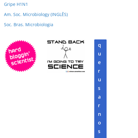
Gripe H1N1
Am. Soc. Microbiology (INGLÊS)
Soc. Bras. Microbiologia
q
u
e
r
u
s
a
r
n
o
s