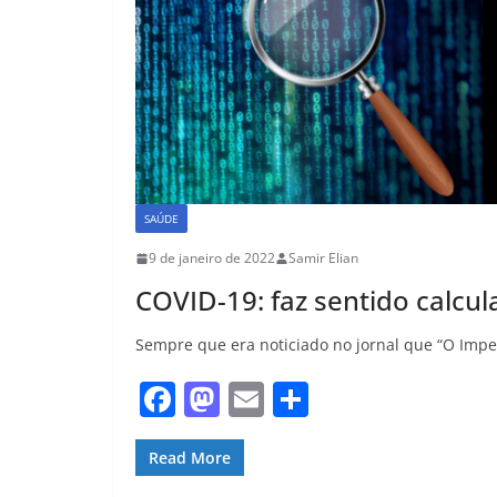
SAÚDE
9 de janeiro de 2022
Samir Elian
COVID-19: faz sentido calcul
Sempre que era noticiado no jornal que “O Imperi
F
M
E
S
a
a
m
h
c
st
ai
ar
Read More