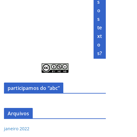
s
o
s
te
xt
o
s?
participamos do “abc”
Arquivos
janeiro 2022