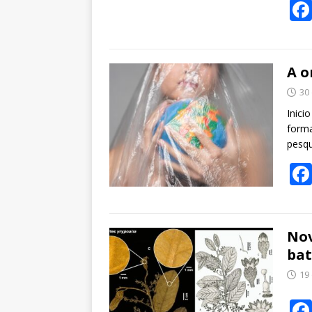
A o
30
Inici
forma
pesq
Nov
bat
19 