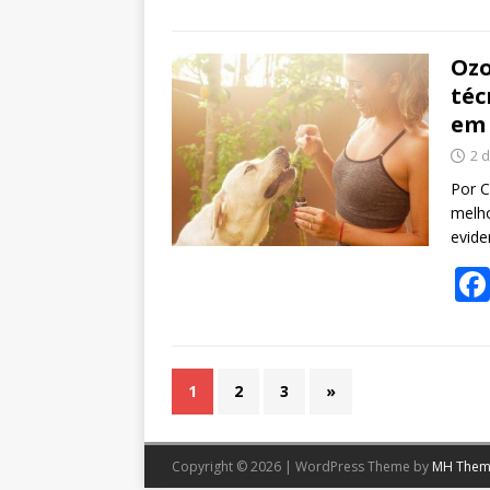
Ozo
téc
em
2 
Por C
melho
evide
1
2
3
»
Copyright © 2026 | WordPress Theme by
MH Them