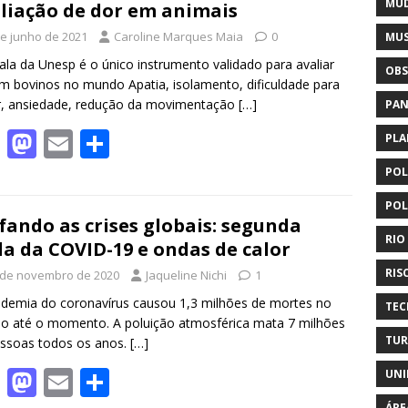
MUD
liação de dor em animais
o
n
de junho de 2021
Caroline Marques Maia
0
MUS
k
ala da Unesp é o único instrumento validado para avaliar
OBS
m bovinos no mundo Apatia, isolamento, dificuldade para
r, ansiedade, redução da movimentação
[…]
PAN
F
M
E
S
PLA
ac
as
m
h
POL
e
to
ai
ar
POL
b
d
l
e
fando as crises globais: segunda
RIO
a da COVID-19 e ondas de calor
o
o
RIS
 de novembro de 2020
Jaqueline Nichi
1
o
n
demia do coronavírus causou 1,3 milhões de mortes no
k
TEC
 até o momento. A poluição atmosférica mata 7 milhões
TUR
ssoas todos os anos.
[…]
F
M
E
S
UNI
ÁRE