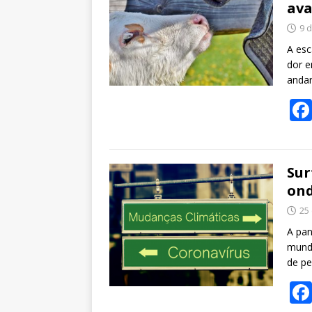
ava
9 
A esc
dor e
anda
Sur
ond
25
A pan
mundo
de pe