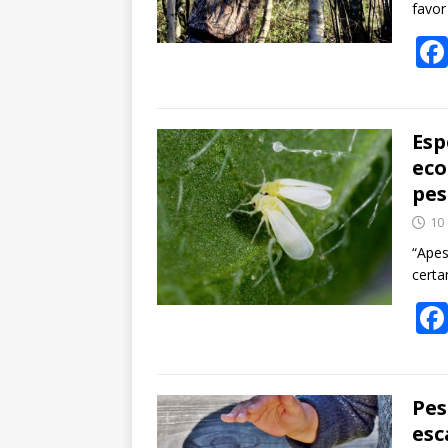
favor
Esp
eco
pes
10
“Apes
certa
Pes
esc