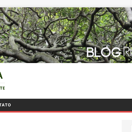
A
NTE
TATO