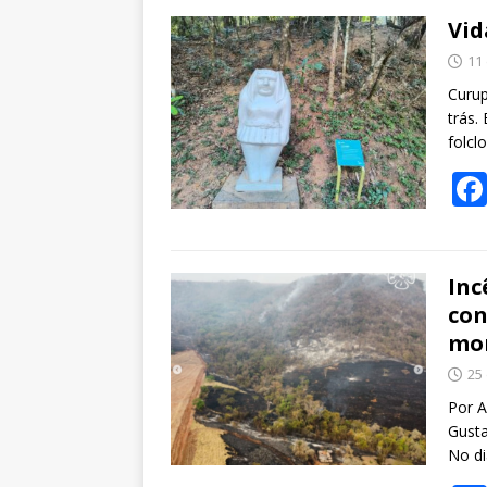
Vid
11
Curup
trás.
folcl
Inc
con
mon
25
Por A
Gusta
No di