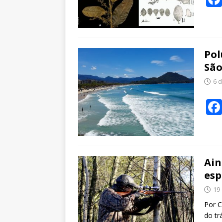
Pol
São
6 
Ain
esp
19
Por C
do tr