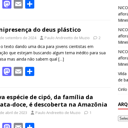
F
M
E
S
NICO
ac
as
m
h
aflor
e
to
ai
ar
Minei
b
d
l
e
nipresença do deus plástico
NICO
aflor
o
o
 de setembro de 2024
Paulo Andreetto de Muzio
2
Minei
o
n
o o texto dando uma dica para jovens cientistas em
NICO
ção que estejam buscando algum tema inédito para sua
k
aflor
uisa mas ainda não sabem qual
[…]
Minei
F
M
E
S
Vilda
ac
as
m
h
de ba
e
to
ai
ar
Ciril
b
d
l
e
a espécie de cipó, da família da
ata-doce, é descoberta na Amazônia
ARQ
o
o
de abril de 2023
Paulo Andreetto de Muzio
1
o
n
k
F
M
E
S