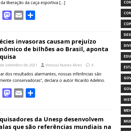
 da liberação da caça esportiva
[…]
CON
F
M
E
S
CON
ac
as
m
h
COP
e
to
ai
ar
DE
b
d
l
e
écies invasoras causam prejuízo
DIV
nômico de bilhões ao Brasil, aponta
o
o
quisa
EDU
o
n
 de setembro de 2021
Vinicius Nunes Alves
4
EST
k
ar dos resultados alarmantes, nossas inferências são
GOV
mente conservadoras”, declara o autor Ricardo Adelino.
GOV
F
M
E
S
ac
as
m
h
HIS
e
to
ai
ar
MEI
b
d
l
e
quisadores da Unesp desenvolvem
MUD
alas que são referências mundiais na
o
o