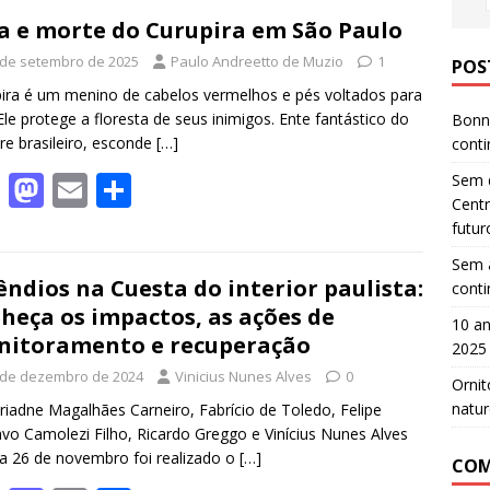
a e morte do Curupira em São Paulo
 de setembro de 2025
Paulo Andreetto de Muzio
1
POS
ira é um menino de cabelos vermelhos e pés voltados para
 Ele protege a floresta de seus inimigos. Ente fantástico do
Bonn 
ore brasileiro, esconde
[…]
cont
F
M
E
S
Sem d
Centr
ac
as
m
h
futur
e
to
ai
ar
Sem a
b
d
l
e
êndios na Cuesta do interior paulista:
cont
heça os impactos, as ações de
o
o
10 an
itoramento e recuperação
2025
o
n
 de dezembro de 2024
Vinicius Nunes Alves
0
Ornit
k
natur
riadne Magalhães Carneiro, Fabrício de Toledo, Felipe
vo Camolezi Filho, Ricardo Greggo e Vinícius Nunes Alves
a 26 de novembro foi realizado o
[…]
COM