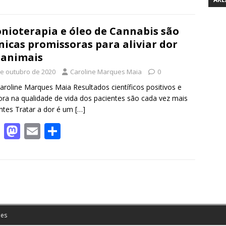
ac
as
m
h
e
to
ai
ar
b
d
l
e
nioterapia e óleo de Cannabis são
nicas promissoras para aliviar dor
o
o
 animais
o
n
de outubro de 2020
Caroline Marques Maia
0
k
aroline Marques Maia Resultados científicos positivos e
ra na qualidade de vida dos pacientes são cada vez mais
ntes Tratar a dor é um
[…]
F
M
E
S
ac
as
m
h
e
to
ai
ar
b
d
l
e
o
o
o
n
es