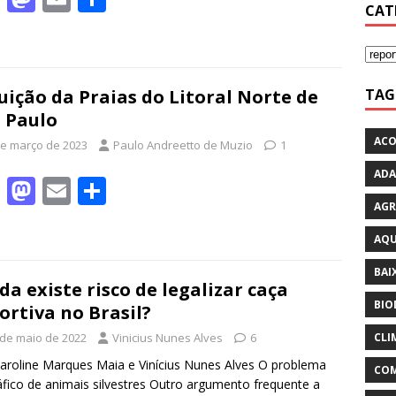
CAT
ac
as
m
h
e
to
ai
ar
b
d
l
e
TAG
uição da Praias do Litoral Norte de
o
o
 Paulo
o
n
ACO
de março de 2023
Paulo Andreetto de Muzio
1
k
ADA
F
M
E
S
AGR
ac
as
m
h
e
to
ai
ar
AQU
b
d
l
e
BAI
da existe risco de legalizar caça
o
o
BIO
ortiva no Brasil?
o
n
 de maio de 2022
Vinicius Nunes Alves
6
CLI
k
aroline Marques Maia e Vinícius Nunes Alves O problema
COM
áfico de animais silvestres Outro argumento frequente a