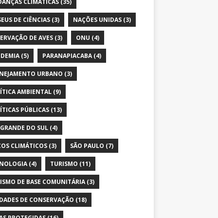
ANÇAS CLIMÁTICAS
(35)
EUS DE CIÊNCIAS
(3)
NAÇÕES UNIDAS
(3)
ERVAÇÃO DE AVES
(3)
ONU
(4)
DEMIA
(5)
PARANAPIACABA
(4)
NEJAMENTO URBANO
(3)
ÍTICA AMBIENTAL
(9)
ÍTICAS PÚBLICAS
(13)
 GRANDE DO SUL
(4)
COS CLIMÁTICOS
(3)
SÃO PAULO
(7)
NOLOGIA
(4)
TURISMO
(11)
ISMO DE BASE COMUNITÁRIA
(3)
DADES DE CONSERVAÇÃO
(18)
AS PROTEGIDAS
(16)