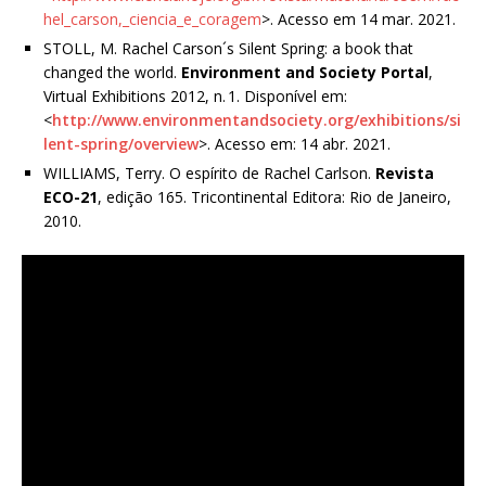
hel_carson,_ciencia_e_coragem
>. Acesso em 14 mar. 2021.
STOLL, M. Rachel Carson´s Silent Spring: a book that
changed the world.
Environment and Society Portal
,
Virtual Exhibitions 2012, n. 1. Disponível em:
<
http://www.environmentandsociety.org/exhibitions/si
lent-spring/overview
>. Acesso em: 14 abr. 2021.
WILLIAMS, Terry. O espírito de Rachel Carlson.
Revista
ECO-21
, edição 165. Tricontinental Editora: Rio de Janeiro,
2010.