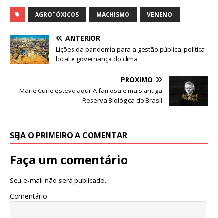
a
a
m
h
c
st
ai
ar
AGROTÓXICOS
MACHISMO
VENENO
e
o
l
e
ANTERIOR
b
d
Lições da pandemia para a gestão pública: política
local e governança do clima
o
o
o
n
PRÓXIMO
Marie Curie esteve aqui! A famosa e mais antiga
k
Reserva Biológica do Brasil
SEJA O PRIMEIRO A COMENTAR
Faça um comentário
Seu e-mail não será publicado.
Comentário