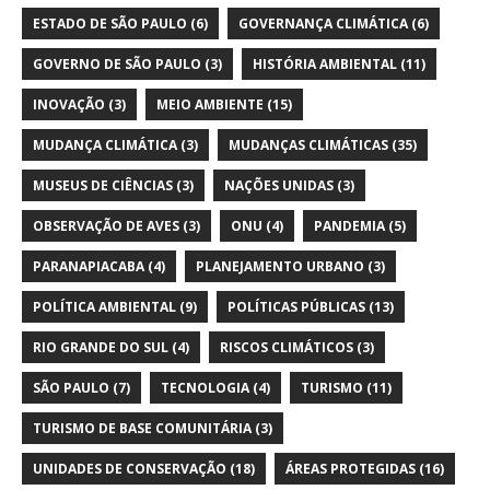
ESTADO DE SÃO PAULO
(6)
GOVERNANÇA CLIMÁTICA
(6)
GOVERNO DE SÃO PAULO
(3)
HISTÓRIA AMBIENTAL
(11)
INOVAÇÃO
(3)
MEIO AMBIENTE
(15)
MUDANÇA CLIMÁTICA
(3)
MUDANÇAS CLIMÁTICAS
(35)
MUSEUS DE CIÊNCIAS
(3)
NAÇÕES UNIDAS
(3)
OBSERVAÇÃO DE AVES
(3)
ONU
(4)
PANDEMIA
(5)
PARANAPIACABA
(4)
PLANEJAMENTO URBANO
(3)
POLÍTICA AMBIENTAL
(9)
POLÍTICAS PÚBLICAS
(13)
RIO GRANDE DO SUL
(4)
RISCOS CLIMÁTICOS
(3)
SÃO PAULO
(7)
TECNOLOGIA
(4)
TURISMO
(11)
TURISMO DE BASE COMUNITÁRIA
(3)
UNIDADES DE CONSERVAÇÃO
(18)
ÁREAS PROTEGIDAS
(16)