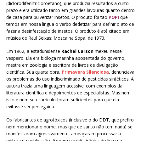
(diclorodifeniltricloroetano), que produzia resultados a curto
prazo e era utilizado tanto em grandes lavouras quanto dentro
de casa para pulverizar insetos. O produto foi tão
POP!
que
temos em nossa língua o verbo dedetizar para definir o ato de
fazer a desinfestação de insetos. O produto é até citado em
música de Raul Seixas: Mosca na Sopa, de 1973.
Em 1962, a estadunidense
Rachel Carson
mexeu nesse
vespeiro. Ela era bióloga marinha aposentada do governo,
mestre em zoologia e escritora de livros de divulgação
científica. Sua quarta obra,
Primavera Silenciosa
, denunciava
os problemas do uso indiscriminado de pesticidas sintéticos. A
autora trazia uma linguagem
acessível com exemplos da
literatura científica e depoimentos de especialistas. Mas nem
isso e nem seu currículo foram suficientes para que ela
evitasse ser perseguida.
Os fabricantes de agrotóxicos (inclusive o do DDT, que prefiro
nem mencionar o nome, mas que de santo não tem nada) se
manifestaram agressivamente, ameaçaram processar a
editora da publicação, fizeram paródia irônica do livro de