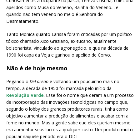
Curiosamente, a ocupante da pasta, Tereza Cristina, coleciona
apelidos como Musa do Veneno, Rainha do Veneno… e
quando não tem veneno no meio é Senhora do
Desmatamento.
Tanto Monica quanto Larissa foram criticadas por um político
tóxico chamado Xico Graziano, ex-tucano, atualmente
bolsonarista, vinculado ao agronegócio, e que na década de
1990 foi capa da Veja e ganhou o apelido de Corvo.
Não é de hoje mesmo
Pegando o
DeLorean
e voltando um pouquinho mais no
tempo,
a década de 1950 foi marcada pelo início da
Revolução Verde
. Esse foi o nome que deram a um processo
de incorporação das inovações tecnológicas no campo que,
segundo o lobby dos grandes produtores rurais, tinha como
objetivo aumentar a produção de alimentos e acabar com a
fome no mundo. Mas a gente sabe que eles queriam mesmo
era aumentar seus lucros a qualquer custo.
Um produto muito
popular naquele período era o
DDT