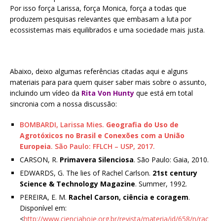
Por isso força Larissa, força Monica, força a todas que
produzem pesquisas relevantes que embasam a luta por
ecossistemas mais equilibrados e uma sociedade mais justa.
Abaixo, deixo algumas referências citadas aqui e alguns
materiais para para quem quiser saber mais sobre o assunto,
incluindo um vídeo da
Rita Von Hunty
que está em total
sincronia com a nossa discussão:
BOMBARDI, Larissa Mies.
Geografia do Uso de
Agrotóxicos no Brasil e Conexões com a União
Europeia
. São Paulo: FFLCH – USP, 2017.
CARSON, R.
Primavera Silenciosa
. São Paulo: Gaia, 2010.
EDWARDS, G. The lies of Rachel Carlson.
21st century
Science & Technology Magazine
. Summer, 1992.
PEREIRA, E. M.
Rachel Carson, ciência e coragem
.
Disponível em:
<
http://www.cienciahoje.org.br/revista/materia/id/658/n/rac