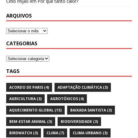
Cirilo mijão
em
Por que tanto calor?
ARQUIVOS
CATEGORIAS
TAGS
ACORDO DE PARIS
(4)
ADAPTAÇÃO CLIMÁTICA
(3)
AGRICULTURA
(3)
AGROTÓXICOS
(4)
AQUECIMENTO GLOBAL
(15)
BAIXADA SANTISTA
(3)
BEM-ESTAR ANIMAL
(3)
BIODIVERSIDADE
(3)
BIRDWATCH
(3)
CLIMA
(7)
CLIMA URBANO
(3)