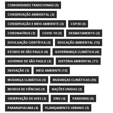
COMUNIDADES TRADICIONAIS
(5)
CONSERVAÇÃO AMBIENTAL
(3)
CONSERVAÇÃO E MEIO AMBIENTE
(3)
COP30
(3)
CORONAVÍRUS
(3)
COVID-19
(3)
DESMATAMENTO
(3)
DIVULGAÇÃO CIENTÍFICA
(3)
EDUCAÇÃO AMBIENTAL
(15)
ESTADO DE SÃO PAULO
(6)
GOVERNANÇA CLIMÁTICA
(6)
GOVERNO DE SÃO PAULO
(3)
HISTÓRIA AMBIENTAL
(11)
INOVAÇÃO
(3)
MEIO AMBIENTE
(15)
MUDANÇA CLIMÁTICA
(3)
MUDANÇAS CLIMÁTICAS
(35)
MUSEUS DE CIÊNCIAS
(3)
NAÇÕES UNIDAS
(3)
OBSERVAÇÃO DE AVES
(3)
ONU
(4)
PANDEMIA
(5)
PARANAPIACABA
(4)
PLANEJAMENTO URBANO
(3)