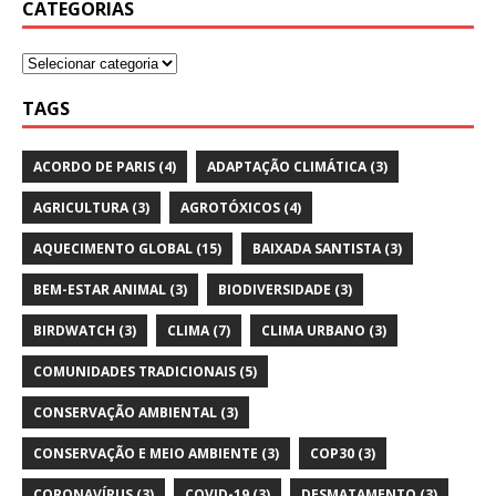
CATEGORIAS
TAGS
ACORDO DE PARIS
(4)
ADAPTAÇÃO CLIMÁTICA
(3)
AGRICULTURA
(3)
AGROTÓXICOS
(4)
AQUECIMENTO GLOBAL
(15)
BAIXADA SANTISTA
(3)
BEM-ESTAR ANIMAL
(3)
BIODIVERSIDADE
(3)
BIRDWATCH
(3)
CLIMA
(7)
CLIMA URBANO
(3)
COMUNIDADES TRADICIONAIS
(5)
CONSERVAÇÃO AMBIENTAL
(3)
CONSERVAÇÃO E MEIO AMBIENTE
(3)
COP30
(3)
CORONAVÍRUS
(3)
COVID-19
(3)
DESMATAMENTO
(3)