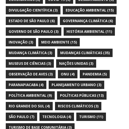
DIVULGAÇÃO CIENTÍFICA
(3)
EDUCAÇÃO AMBIENTAL
(15)
ESTADO DE SÃO PAULO
(6)
GOVERNANÇA CLIMÁTICA
(6)
GOVERNO DE SÃO PAULO
(3)
HISTÓRIA AMBIENTAL
(11)
INOVAÇÃO
(3)
MEIO AMBIENTE
(15)
MUDANÇA CLIMÁTICA
(3)
MUDANÇAS CLIMÁTICAS
(35)
MUSEUS DE CIÊNCIAS
(3)
NAÇÕES UNIDAS
(3)
OBSERVAÇÃO DE AVES
(3)
ONU
(4)
PANDEMIA
(5)
PARANAPIACABA
(4)
PLANEJAMENTO URBANO
(3)
POLÍTICA AMBIENTAL
(9)
POLÍTICAS PÚBLICAS
(13)
RIO GRANDE DO SUL
(4)
RISCOS CLIMÁTICOS
(3)
SÃO PAULO
(7)
TECNOLOGIA
(4)
TURISMO
(11)
TURISMO DE BASE COMUNITÁRIA
(3)