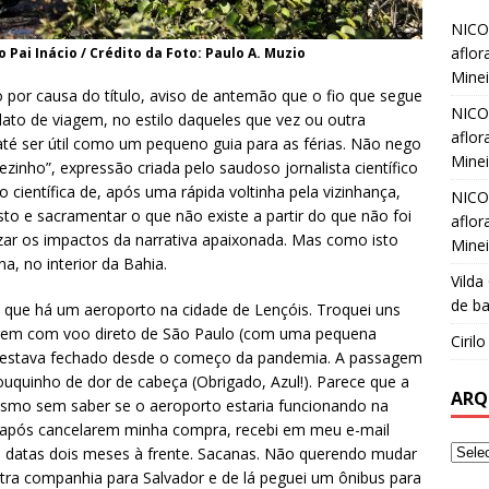
NICO
aflor
Pai Inácio / Crédito da Foto: Paulo A. Muzio
Minei
 por causa do título, aviso de antemão que o fio que segue
NICO
elato de viagem, no estilo daqueles que vez ou outra
aflor
até ser útil como um pequeno guia para as férias. Não nego
Minei
zinho”, expressão criada pelo saudoso jornalista científico
o científica de, após uma rápida voltinha pela vizinhança,
NICO
isto e sacramentar o que não existe a partir do que não foi
aflor
zar os impactos da narrativa apaixonada. Mas como isto
Minei
, no interior da Bahia.
Vilda
de ba
já que há um aeroporto na cidade de Lençóis. Troquei uns
agem com voo direto de São Paulo (com uma pequena
Ciril
l estava fechado desde o começo da pandemia. A passagem
uquinho de dor de cabeça (Obrigado, Azul!). Parece que a
ARQ
smo sem saber se o aeroporto estaria funcionando na
e após cancelarem minha compra, recebi em meu e-mail
a datas dois meses à frente. Sacanas. Não querendo mudar
utra companhia para Salvador e de lá peguei um ônibus para