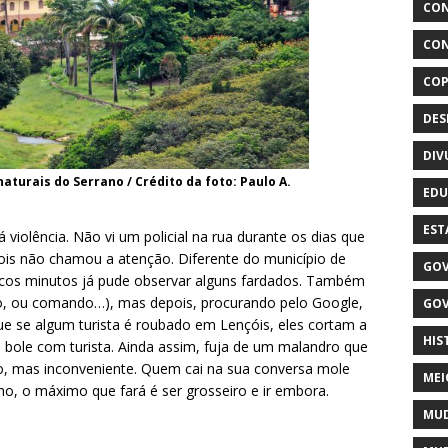
CON
CON
COP
DE
DIV
naturais do Serrano / Crédito da foto: Paulo A.
EDU
EST
 violência. Não vi um policial na rua durante os dias que
 pois não chamou a atenção. Diferente do município de
GOV
cos minutos já pude observar alguns fardados. Também
ão, ou comando…), mas depois, procurando pelo Google,
GOV
que se algum turista é roubado em Lençóis, eles cortam a
HIS
bole com turista. Ainda assim, fuja de um malandro que
vo, mas inconveniente. Quem cai na sua conversa mole
MEI
o, o máximo que fará é ser grosseiro e ir embora.
MUD