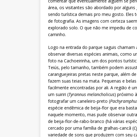
comentar que eventualmente alguém se perd
área, os visitantes são abordado por alguns
sendo turística demais pro meu gosto. Eles 
de fotografia. As imagens com certeza saem 
explorado solo. O que não me impediu de co
caminho.
Logo na entrada do parque saguis chamam a
observar diversas espécies animais, como u
foto na Cachoeirinha, um dos pontos turísti
Teiús, pelo tamanho, também podem assusta
caranguejeiras pretas neste parque, além de
fazem suas teias na mata. Pequenas e belas
facilmente encontradas por ali. A região é 
um suiriri (
Tyrannus melancholicus
) próximo à
fotografar um caneleiro-preto (
Pachyramphus
espécie endêmica de beija-flor que era bast
naquele momento, mas pude observar outra q
de beija-flor-de-rabo-branco (há várias espé
cercado por uma família de gralhas-cancã (
C
variedade de sons que produzem com seu c