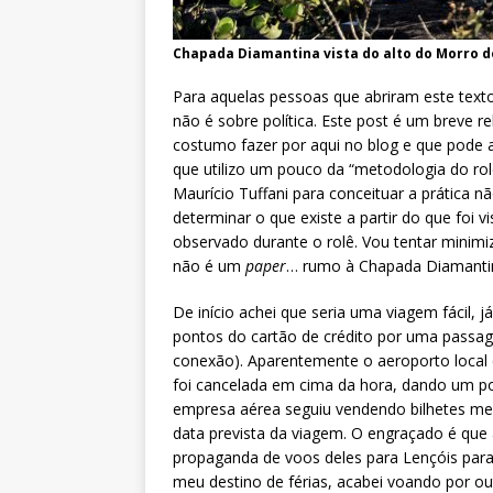
Chapada Diamantina vista do alto do Morro do 
Para aquelas pessoas que abriram este texto
não é sobre política. Este post é um breve r
costumo fazer por aqui no blog e que pode 
que utilizo um pouco da “metodologia do role
Maurício Tuffani para conceituar a prática nã
determinar o que existe a partir do que foi v
observado durante o rolê. Vou tentar minimi
não é um
paper
… rumo à Chapada Diamantina
De início achei que seria uma viagem fácil, 
pontos do cartão de crédito por uma pass
conexão). Aparentemente o aeroporto loca
foi cancelada em cima da hora, dando um po
empresa aérea seguiu vendendo bilhetes me
data prevista da viagem. O engraçado é qu
propaganda de voos deles para Lençóis par
meu destino de férias, acabei voando por o