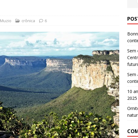
POS
 Muzio
crônica
6
Bonn 
cont
Sem d
Centr
futur
Sem a
cont
10 an
2025
Ornit
natur
COM