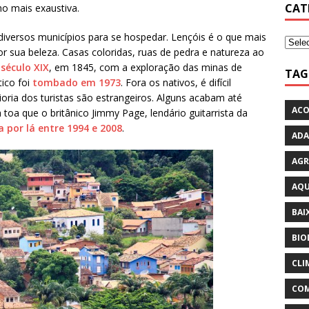
CAT
o mais exaustiva.
diversos municípios para se hospedar. Lençóis é o que mais
r sua beleza. Casas coloridas, ruas de pedra e natureza ao
 século XIX
, em 1845, com a exploração das minas de
TAG
tico foi
tombado em 1973
. Fora os nativos, é difícil
ioria dos turistas são estrangeiros. Alguns acabam até
ACO
 toa que o britânico Jimmy Page, lendário guitarrista da
a por lá entre 1994 e 2008
.
ADA
AGR
AQU
BAI
BIO
CLI
COM