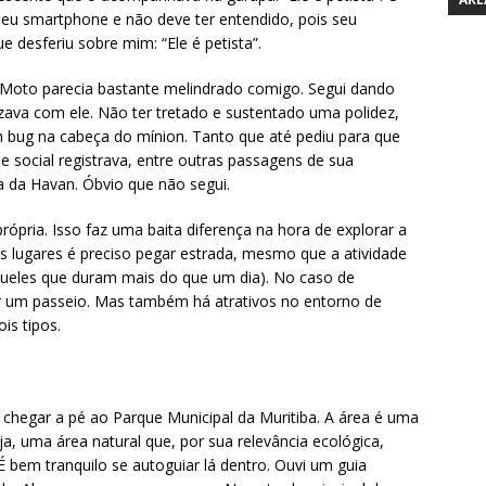
seu smartphone e não deve ter entendido, pois seu
e desferiu sobre mim: “Ele é petista”.
Moto parecia bastante melindrado comigo. Segui dando
zava com ele. Não ter tretado e sustentado uma polidez,
m bug na cabeça do mínion. Tanto que até pediu para que
de social registrava, entre outras passagens de sua
a da Havan. Óbvio que não segui.
ópria. Isso faz uma baita diferença na hora de explorar a
s lugares é preciso pegar estrada, mesmo que a atividade
daqueles que duram mais do que um dia). No caso de
gar um passeio. Mas também há atrativos no entorno de
is tipos.
 chegar a pé ao Parque Municipal da Muritiba. A área é uma
, uma área natural que, por sua relevância ecológica,
. É bem tranquilo se autoguiar lá dentro. Ouvi um guia