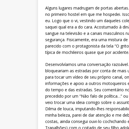
Alguns lugares madrugam de portas abertas
no primeiro hostel em que me hospedei. Is
eu. Logo que o vi, vestindo um daqueles col
saquei qual era a do cara. Acostumado à d
sangue na televisão e a canais masculinos 
segurança. Fisicamente, era uma mistura de
parecido com o protagonista da tela “O grit
típica de mochileiros quase que por acidente
Desenvolvíamos uma conversação razoável. 
bloqueariam as estradas por conta de mais
para tocar um vídeo de seu próprio canal, on
informações e apoio a outros motoqueiros
do tempo e das estradas. Seu comentário no 
precedido por um “Não falo de política…” o
veio trocar uma ideia comigo sobre o assunt
Dilma de louca, imputando-lhes responsabil
minha beleza, parei de dar atenção e me de
costas, ainda consegui ouvi-lo cochichand
Trapalhões) com o coitado de seu filho adol