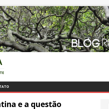
A
NTE
TATO
ina e a questão