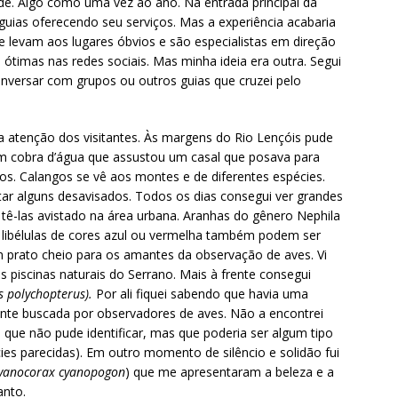
e. Algo como uma vez ao ano. Na entrada principal da
 guias oferecendo seu serviços. Mas a experiência acabaria
te levam aos lugares óbvios e são especialistas em direção
ótimas nas redes sociais. Mas minha ideia era outra. Segui
nversar com grupos ou outros guias que cruzei pelo
 atenção dos visitantes. Às margens do Rio Lençóis pude
m cobra d’água que assustou um casal que posava para
cos. Calangos se vê aos montes e de diferentes espécies.
r alguns desavisados. Todos os dias consegui ver grandes
 tê-las avistado na área urbana. Aranhas do gênero Nephila
 libélulas de cores azul ou vermelha também podem ser
um prato cheio para os amantes da observação de aves. Vi
s piscinas naturais do Serrano. Mais à frente consegui
 polychopterus).
Por ali fiquei sabendo que havia uma
ante buscada por observadores de aves. Não a encontrei
ue não pude identificar, mas que poderia ser algum tipo
cies parecidas). Em outro momento de silêncio e solidão fui
yanocorax cyanopogon
) que me apresentaram a beleza e a
anto.