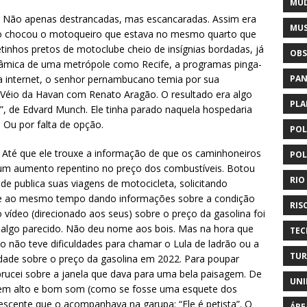
MUD
. Não apenas destrancadas, mas escancaradas. Assim era
MUS
so chocou o motoqueiro que estava no mesmo quarto que
etinhos pretos de motoclube cheio de insígnias bordadas, já
OBS
inâmica de uma metrópole como Recife, a programas pinga-
PAN
na internet, o senhor pernambucano temia por sua
 Véio da Havan com Renato Aragão. O resultado era algo
PLA
o”, de Edvard Munch. Ele tinha parado naquela hospedaria
. Ou por falta de opção.
POL
Até que ele trouxe a informação de que os caminhoneiros
POL
 um aumento repentino no preço dos combustíveis. Botou
RIO
de publica suas viagens de motocicleta, solicitando
 e ao mesmo tempo dando informações sobre a condição
RIS
vídeo (direcionado aos seus) sobre o preço da gasolina foi
u algo parecido. Não deu nome aos bois. Mas na hora que
TEC
o não teve dificuldades para chamar o Lula de ladrão ou a
TUR
idade sobre o preço da gasolina em 2022. Para poupar
brucei sobre a janela que dava para uma bela paisagem. De
UNI
o em alto e bom som (como se fosse uma esquete dos
escente que o acompanhava na garupa: “Ele é petista”. O
ÁRE