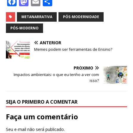
F
M
E
S
a
a
m
h
c
st
ai
ar
METANARRATIVA
PÓS-MODERNIDADE
e
o
l
e
PÓS-MODERNO
b
d
ANTERIOR
o
o
Memes podem ser ferramentas de Ensino?
o
n
k
PRÓXIMO
Impactos ambientais: o que eu tenho a ver com
isso?
SEJA O PRIMEIRO A COMENTAR
Faça um comentário
Seu e-mail não será publicado.