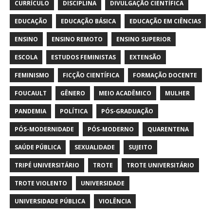
CURRÍCULO
DISCIPLINA
DIVULGAÇÃO CIENTÍFICA
EDUCAÇÃO
EDUCAÇÃO BÁSICA
EDUCAÇÃO EM CIÊNCIAS
ENSINO
ENSINO REMOTO
ENSINO SUPERIOR
ESCOLA
ESTUDOS FEMINISTAS
EXTENSÃO
FEMINISMO
FICÇÃO CIENTÍFICA
FORMAÇÃO DOCENTE
FOUCAULT
GÊNERO
MEIO ACADÊMICO
MULHER
PANDEMIA
POLÍTICA
PÓS-GRADUAÇÃO
PÓS-MODERNIDADE
PÓS-MODERNO
QUARENTENA
SAÚDE PÚBLICA
SEXUALIDADE
SUJEITO
TRIPÉ UNIVERSITÁRIO
TROTE
TROTE UNIVERSITÁRIO
TROTE VIOLENTO
UNIVERSIDADE
UNIVERSIDADE PÚBLICA
VIOLÊNCIA