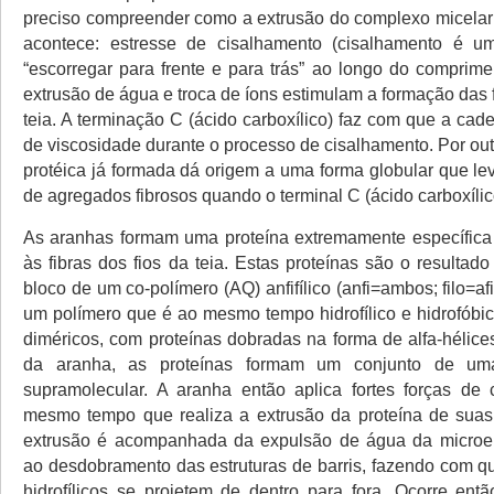
preciso compreender como a extrusão do complexo micelar
acontece: estresse de cisalhamento (cisalhamento é 
“escorregar para frente e para trás” ao longo do comprime
extrusão de água e troca de íons estimulam a formação das f
teia. A terminação C (ácido carboxílico) faz com que a ca
de viscosidade durante o processo de cisalhamento. Por out
protéica já formada dá origem a uma forma globular que le
de agregados fibrosos quando o terminal C (ácido carboxílic
As aranhas formam uma proteína extremamente específica
às fibras dos fios da teia. Estas proteínas são o resulta
bloco de um co-polímero (AQ) anfifílico (anfi=ambos; filo=af
um polímero que é ao mesmo tempo hidrofílico e hidrofóbico
diméricos, com proteínas dobradas na forma de alfa-hélice
da aranha, as proteínas formam um conjunto de um
supramolecular. A aranha então aplica fortes forças de
mesmo tempo que realiza a extrusão da proteína de suas
extrusão é acompanhada da expulsão de água da microe
ao desdobramento das estruturas de barris, fazendo com q
hidrofílicos se projetem de dentro para fora. Ocorre e