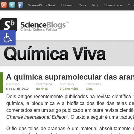
ScienceBlogs Brasil
Universo
Terra
Vida
Humanidade
Tud
Abrir a barra de ferramentas
A química supramolecular das ara
PUBLICADO
ESCRITO POR
DISCUSSÃO
CATEGORIAS
6 de jul de 2010
rberlinck
1 Comentário
Geral
Dois artigos recentemente publicados na revista científica 
química, a bioquímica e a biofísica dos fios das teias d
comentados em um artigo publicado em outra revista científic
Chemie International Edition
”. O texto a seguir é uma traduçã
O fio das teias de aranhas é um material absolutamente 