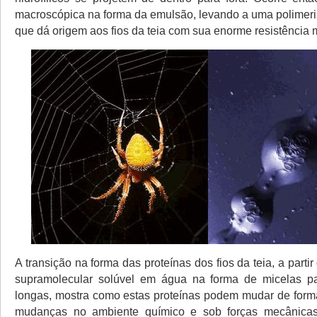
macroscópica na forma da emulsão, levando a uma polimeri
que dá origem aos fios da teia com sua enorme resistência 
A transição na forma das proteínas dos fios da teia, a part
supramolecular solúvel em água na forma de micelas par
longas, mostra como estas proteínas podem mudar de for
mudanças no ambiente químico e sob forças mecânicas