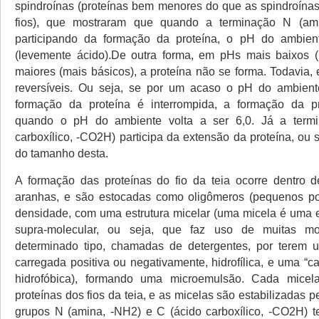
spindroínas (proteínas bem menores do que as spindroína
fios), que mostraram que quando a terminação N (am
participando da formação da proteína, o pH do ambien
(levemente ácido).De outra forma, em pHs mais baixos (
maiores (mais básicos), a proteína não se forma. Todavia, 
reversíveis. Ou seja, se por um acaso o pH do ambiente
formação da proteína é interrompida, a formação da pr
quando o pH do ambiente volta a ser 6,0. Já a term
carboxílico, -CO2H) participa da extensão da proteína, ou
do tamanho desta.
A formação das proteínas do fio da teia ocorre dentro 
aranhas, e são estocadas como oligômeros (pequenos pol
densidade, com uma estrutura micelar (uma micela é uma es
supra-molecular, ou seja, que faz uso de muitas m
determinado tipo, chamadas de detergentes, por terem 
carregada positiva ou negativamente, hidrofílica, e uma “
hidrofóbica), formando uma microemulsão. Cada micel
proteínas dos fios da teia, e as micelas são estabilizadas 
grupos N (amina, -NH2) e C (ácido carboxílico, -CO2H) te