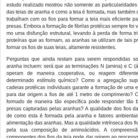
estudo realizado mostrou não somente as particularidades
das teias de aranha e como a teia é formada, mas também
trabalham com os fios para formar a teia mais eficiente p
presas. Embora a formação de fibrilas protéicas sempre foi v
mo uma disfunção estrutural, levando à perda de forma tr
proteínas que as formam, as aranhas se utilizam de tais p
formar os fios de suas teias, altamente resistentes.
Perguntas que ainda restam para serem respondidas so
aranha incluem: será que as terminações N (amina) e C (ác
operam de maneira cooperativa, ou reagem diferen
determinado estímulo químico? Como a agregação sup
cadeias protéicas individuais garante a formação de uma e
para dar origem a fios de até 1 metro de comprimento? 
formado de maneira tão específica pode responder tão b
presas capturadas pelas aranhas? A qualidade dos fios d
de como esta é formada pela aranha e fatores ambienta
alimentação das aranhas. Mas a qualidade intrínseca dos f
pela sua composição de aminoácidos. A compreens
componentes dos fios da teia pode dar origem ao process