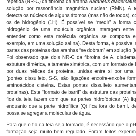
repetida (NR-C) da fibroína da aranha
Aaraneus diadematu
solução por ressonância magnética nuclear (RMN). A
detecta os núcleos de alguns átomos (mas não de todos), 
os de hidrogênio (1H). É possível se “medir” a forma
hidrogênio de uma molécula orgânica interagem entre
entender como esta molécula orgânica se comporta e
exemplo, em uma solução salina). Desta forma, é possível 
partes das proteínas das aranhas “se dobram” em solução (foi 
Foi observado que dois NR-C da fibroína de A. diadem
estrutura dimérica, altamente simétrica, com um formato de ba
por duas hélices da proteína, unidas entre si por uma 
(pontes dissulfeto, S-S, são ligações enxofre-enxofre for
aminoácidos cisteína. Estas pontes dissulfeto aumenta
proteínas). Este “formato de barril” da estrutura das proteín
fios da teia fazem com que as partes hidrofóbicas (A) f
enquanto que a parte hidrofílica (Q) fica fora do barril,
possa se agregar a moléculas de água.
Para que o fio da teia seja formado, é necessário que o p
formação seja muito bem regulado. Foram feitos experim