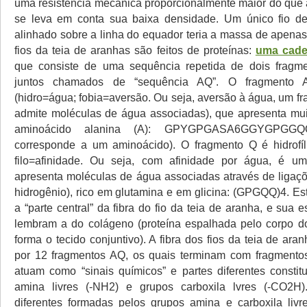
uma resistência mecânica proporcionalmente maior do que
se leva em conta sua baixa densidade. Um único fio de
alinhado sobre a linha do equador teria a massa de apena
fios da teia de aranhas são feitos de proteínas:
uma cadei
que consiste de uma sequência repetida de dois fragmen
juntos chamados de “sequência AQ”. O fragmento A
(hidro=água; fobia=aversão. Ou seja, aversão à água, um f
admite moléculas de água associadas), que apresenta mu
aminoácido alanina (A): GPYGPGASA6GGYGPGGQQ
corresponde a um aminoácido). O fragmento Q é hidrofíl
filo=afinidade. Ou seja, com afinidade por água, é u
apresenta moléculas de água associadas através de ligaç
hidrogênio), rico em glutamina e em glicina: (GPGQQ)4. Es
a “parte central” da fibra do fio da teia de aranha, e sua e
lembram a do colágeno (proteína espalhada pelo corpo 
forma o tecido conjuntivo). A fibra dos fios da teia de ar
por 12 fragmentos AQ, os quais terminam com fragmentos
atuam como “sinais químicos” e partes diferentes constit
amina livres (-NH2) e grupos carboxila lvres (-CO2H
diferentes formadas pelos grupos amina e carboxila livr