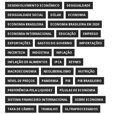
DESENVOLVIMENTO ECONÔMICO
DESIGUALDADE
DESIGUALDADE SOCIAL
DÓLAR
ECONOMIA
ECONOMIA BRASILEIRA
ECONOMIA BRASILEIRA EM 2020
ECONOMIA INTERNACIONAL
EDUCAÇÃO
EMPREGO
EXPORTAÇÕES
GASTOS DO GOVERNO
IMPORTAÇÕES
INCERTEZA
INDÚSTRIA
INFLAÇÃO
INFLAÇÃO DE ALIMENTOS
IPCA
KEYNES
MACROECONOMIA
NEOLIBERALISMO
NUTRIÇÃO
NÍVEL DE PREÇOS
PANDEMIA
PIB
PIB BRASILEIRO
PREFERÊNCIA PELA LIQUIDEZ
PÍLULAS DE ECONOMIA
SISTEMA FINANCEIRO INTERNACIONAL
SOBRE ECONOMIA
TAXA DE CÂMBIO
TRABALHO
ULTRAPROCESSADOS