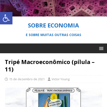
Abrir a barra de ferramentas
SOBRE ECONOMIA
E SOBRE MUITAS OUTRAS COISAS
Tripé Macroeconômico (pílula –
11)
15 de dezembro de 2021
Victor Young