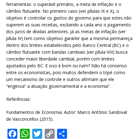
ferramentas: o superávit primário, a meta de inflação e o
câmbio flutuante. No primeiro caso (ver pílulas IX e X), o
objetivo é controlar os gastos do governo para que estes não
superem as suas receitas, excluindo a cada ano o pagamento
dos juros de dívidas anteriores. Já as metas de inflação (ver
pílula IV) tem como objetivo garantir que a mesma permaneça
dentro dos limites estabelecidos pelo Banco Central (BC) e o
câmbio flutuante com bandas cambiais (ver pílula VIII) busca
conceder maior liberdade cambial, porém com limites
ajustados pelo BC. E isso é bom ou ruim? Não há consenso
entre os economistas, pois muitos defendem o tripé como
um mecanismo de controle e outros afirmam que ele
“engessa” a atuação governamental e a economia”.
Referências:
Fundamentos de Economia. Autor: Marco Antônio Sandoval
de Vasconcellos (2015).
F
W
T
C
S