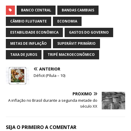
a
h
w
o
h
c
at
it
p
ar
BANCO CENTRAL
BANDAS CAMBIAIS
e
s
te
y
e
CÂMBIO FLUTUANTE
ECONOMIA
b
A
r
Li
ESTABILIDADE ECONÔMICA
GASTOS DO GOVERNO
o
p
n
METAS DE INFLAÇÃO
SUPERÁVIT PRIMÁRIO
o
p
k
TAXA DE JUROS
TRIPÉ MACROECONÔMICO
k
ANTERIOR
Déficit (Pílula – 10)
PRÓXIMO
A inflação no Brasil durante a segunda metade do
século XX
SEJA O PRIMEIRO A COMENTAR