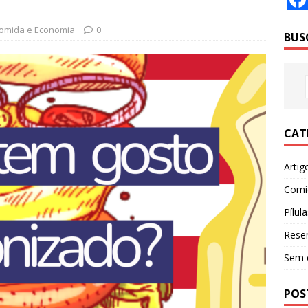
omida e Economia
0
BUS
CAT
Artig
Comi
Pílula
Rese
Sem 
POS