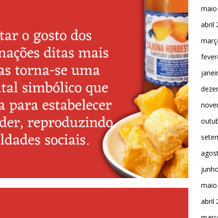
maio
abril
març
fever
janei
deze
nove
outu
sete
agos
junh
maio
abril
març