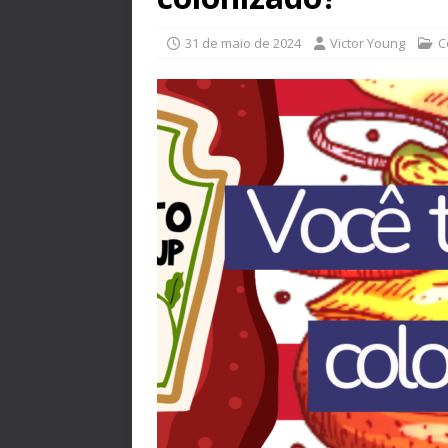
31 de maio de 2024
Victor Young
C