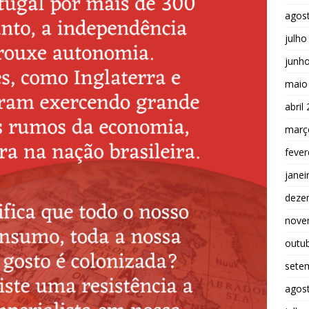
agos
julho
junh
maio
abril
març
fever
janei
deze
nove
outu
sete
agos