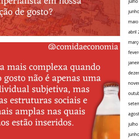
julho
junh
maio
abril
març
fever
janei
deze
nove
outu
sete
agos
julho
junh