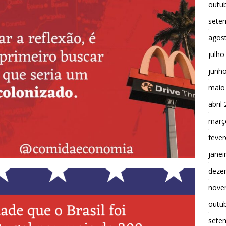
outu
sete
agos
julho
junh
maio
abril
març
fever
janei
deze
nove
outu
sete