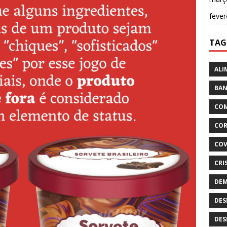
fever
TAG
ALI
BAN
COM
COR
COV
CRI
DEM
DES
DES