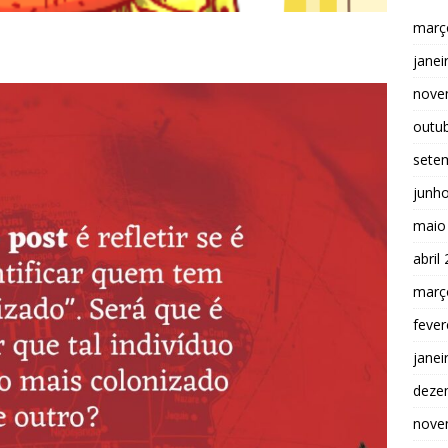
març
janei
nove
outu
sete
junh
maio
abril
març
fever
janei
deze
nove