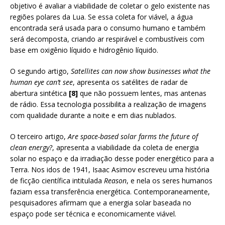
objetivo é avaliar a viabilidade de coletar o gelo existente nas
regiões polares da Lua. Se essa coleta for viável, a água
encontrada será usada para o consumo humano e também
será decomposta, criando ar respirável e combustíveis com
base em oxigênio líquido e hidrogênio líquido.
O segundo artigo,
Satellites can now show businesses what the
human eye can’t see
, apresenta os satélites de radar de
abertura sintética
[8]
que não possuem lentes, mas antenas
de rádio. Essa tecnologia possibilita a realização de imagens
com qualidade durante a noite e em dias nublados.
O terceiro artigo,
Are space-based solar farms the future of
clean energy?
, apresenta a viabilidade da coleta de energia
solar no espaço e da irradiação desse poder energético para a
Terra. Nos idos de 1941, Isaac Asimov escreveu uma história
de ficção científica intitulada
Reason
, e nela os seres humanos
faziam essa transferência energética. Contemporaneamente,
pesquisadores afirmam que a energia solar baseada no
espaço pode ser técnica e economicamente viável.