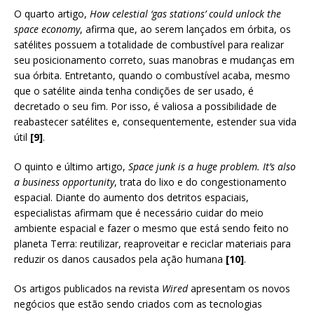
O quarto artigo,
How celestial ‘gas stations’ could unlock the
space economy
, afirma que, ao serem lançados em órbita, os
satélites possuem a totalidade de combustível para realizar
seu posicionamento correto, suas manobras e mudanças em
sua órbita. Entretanto, quando o combustível acaba, mesmo
que o satélite ainda tenha condições de ser usado, é
decretado o seu fim. Por isso, é valiosa a possibilidade de
reabastecer satélites e, consequentemente, estender sua vida
útil
[9]
.
O quinto e último artigo,
Space junk is a huge problem. It’s also
a business opportunity
, trata do lixo e do congestionamento
espacial. Diante do aumento dos detritos espaciais,
especialistas afirmam que é necessário cuidar do meio
ambiente espacial e fazer o mesmo que está sendo feito no
planeta Terra: reutilizar, reaproveitar e reciclar materiais para
reduzir os danos causados pela ação humana
[10]
.
Os artigos publicados na revista
Wired
apresentam os novos
negócios que estão sendo criados com as tecnologias