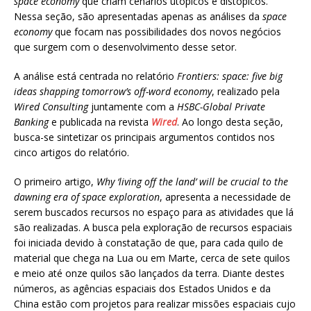
space economy
que criam cenários utópicos e distópicos.
Nessa seção, são apresentadas apenas as análises da
space
economy
que focam nas possibilidades dos novos negócios
que surgem com o desenvolvimento desse setor.
A análise está centrada no relatório
Frontiers: space: five big
ideas shapping tomorrow’s off-word economy
, realizado pela
Wired Consulting
juntamente com a
HSBC-Global Private
Banking
e publicada na revista
Wired
. Ao longo desta seção,
busca-se sintetizar os principais argumentos contidos nos
cinco artigos do relatório.
O primeiro artigo,
Why ‘living off the land’ will be crucial to the
dawning era of space exploration
, apresenta a necessidade de
serem buscados recursos no espaço para as atividades que lá
são realizadas. A busca pela exploração de recursos espaciais
foi iniciada devido à constatação de que, para cada quilo de
material que chega na Lua ou em Marte, cerca de sete quilos
e meio até onze quilos são lançados da terra. Diante destes
números, as agências espaciais dos Estados Unidos e da
China estão com projetos para realizar missões espaciais cujo