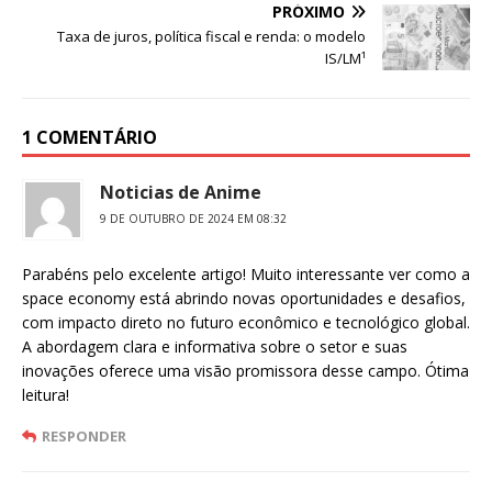
b
A
r
Li
PRÓXIMO
o
p
n
Taxa de juros, política fiscal e renda: o modelo
IS/LM¹
o
p
k
k
1 COMENTÁRIO
Noticias de Anime
9 DE OUTUBRO DE 2024 EM 08:32
Parabéns pelo excelente artigo! Muito interessante ver como a
space economy está abrindo novas oportunidades e desafios,
com impacto direto no futuro econômico e tecnológico global.
A abordagem clara e informativa sobre o setor e suas
inovações oferece uma visão promissora desse campo. Ótima
leitura!
RESPONDER