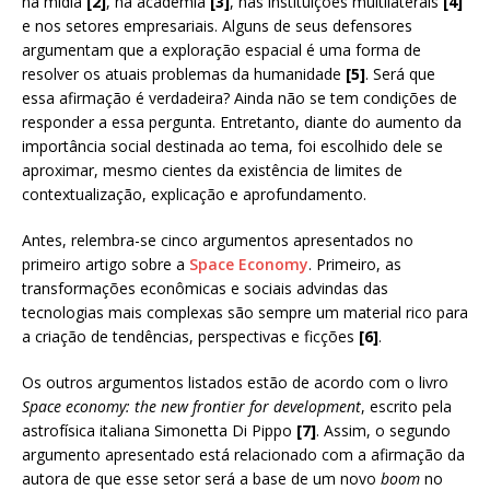
na mídia
[2]
, na academia
[3]
, nas instituições multilaterais
[4]
e nos setores empresariais. Alguns de seus defensores
argumentam que a exploração espacial é uma forma de
resolver os atuais problemas da humanidade
[5]
. Será que
essa afirmação é verdadeira? Ainda não se tem condições de
responder a essa pergunta. Entretanto, diante do aumento da
importância social destinada ao tema, foi escolhido dele se
aproximar, mesmo cientes da existência de limites de
contextualização, explicação e aprofundamento.
Antes, relembra-se cinco argumentos apresentados no
primeiro artigo sobre a
Space Economy
. Primeiro, as
transformações econômicas e sociais advindas das
tecnologias mais complexas são sempre um material rico para
a criação de tendências, perspectivas e ficções
[6]
.
Os outros argumentos listados estão de acordo com o livro
Space economy: the new frontier for development
, escrito pela
astrofísica italiana Simonetta Di Pippo
[7]
. Assim, o segundo
argumento apresentado está relacionado com a afirmação da
autora de que esse setor será a base de um novo
boom
no