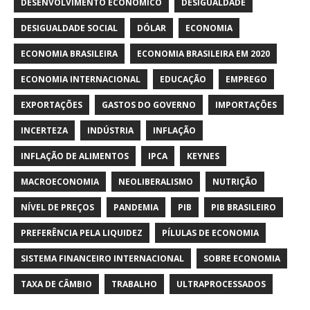
DESENVOLVIMENTO ECONÔMICO
DESIGUALDADE
DESIGUALDADE SOCIAL
DÓLAR
ECONOMIA
ECONOMIA BRASILEIRA
ECONOMIA BRASILEIRA EM 2020
ECONOMIA INTERNACIONAL
EDUCAÇÃO
EMPREGO
EXPORTAÇÕES
GASTOS DO GOVERNO
IMPORTAÇÕES
INCERTEZA
INDÚSTRIA
INFLAÇÃO
INFLAÇÃO DE ALIMENTOS
IPCA
KEYNES
MACROECONOMIA
NEOLIBERALISMO
NUTRIÇÃO
NÍVEL DE PREÇOS
PANDEMIA
PIB
PIB BRASILEIRO
PREFERÊNCIA PELA LIQUIDEZ
PÍLULAS DE ECONOMIA
SISTEMA FINANCEIRO INTERNACIONAL
SOBRE ECONOMIA
TAXA DE CÂMBIO
TRABALHO
ULTRAPROCESSADOS