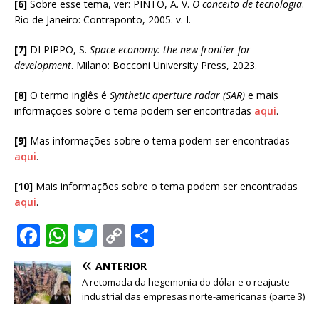
[6]
Sobre esse tema, ver: PINTO, Á. V.
O conceito de tecnologia
.
Rio de Janeiro: Contraponto, 2005. v. I.
[7]
DI PIPPO, S.
Space economy: the new frontier for
development
. Milano: Bocconi University Press, 2023.
[8]
O termo inglês é
Synthetic aperture radar (SAR)
e mais
informações sobre o tema podem ser encontradas
aqui
.
[9]
Mas informações sobre o tema podem ser encontradas
aqui
.
[10]
Mais informações sobre o tema podem ser encontradas
aqui
.
F
W
T
C
S
a
h
w
o
h
ANTERIOR
c
at
it
p
ar
A retomada da hegemonia do dólar e o reajuste
e
s
te
y
e
industrial das empresas norte-americanas (parte 3)