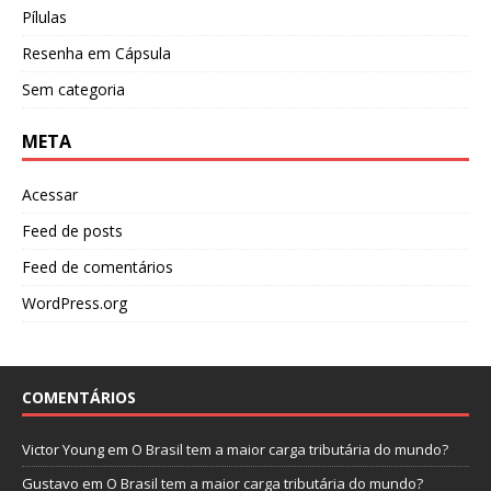
Pílulas
Resenha em Cápsula
Sem categoria
META
Acessar
Feed de posts
Feed de comentários
WordPress.org
COMENTÁRIOS
Victor Young
em
O Brasil tem a maior carga tributária do mundo?
Gustavo
em
O Brasil tem a maior carga tributária do mundo?