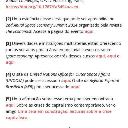
Global Challenges
, OECD Publishing, Paris,
https://doi.org/10.1787/fa5494aa-en
.
[2]
Uma evidência desse destaque pode ser apreendida no
2nd Anual Space Economy Summit 2024
organizado pela revista
The Economist
. Acesse a página do evento
aqui
.
[3]
Universidades e instituições multilaterais estão oferecendo
cursos voltados para a área empresarial e eventos sobre
space economy
. Apresenta-se três desses cursos
aqui
,
aqui
e
aqui
.
[4]
O site da
United Nations Office for Outer Space Affairs
(UNOOSA)
pode ser acessado
aqui
. O site da
Agência Espacial
Brasileira (AEB)
pode ser acessado
aqui
.
[5]
Uma afirmação sobre esse tema pode ser encontrada
aqui
. Sobre as crises do capitalismo contemporâneo, ver o
artigo
Uma teia em construção: leituras sobre a crise
capitalista
.