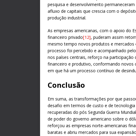
pesquisa e desenvolvimento permaneceram em
afluxo de capitais que crescia com o depósit
produção industrial.
As empresas americanas, com o apoio do Es
financeiro privado
[12]
, puderam assim retoma
mesmo tempo novos produtos e mercados c
processo foi percebido e acompanhado pelos 
nos países centrais, reforço na participaçã
financeiro e produtivo, conformando novos
em que há um processo contínuo de desindus
Conclusão
Em suma, as transformações por que passou
desafio em termos de custo e de tecnologi
recuperadas do pós Segunda Guerra Mundial e
de poder do governo americano sobre o dól
reforçou as empresas norte-americanas fina
baratas e abriu mercados para sua expansã