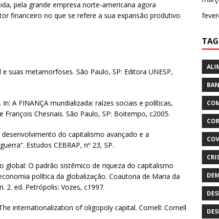
ida, pela grande empresa norte-americana agora
fever
or financeiro no que se refere a sua expansão produtivo
TAG
ALI
l e suas metamorfoses. São Paulo, SP: Editora UNESP,
BAN
n: A FINANÇA mundializada: raízes sociais e políticas,
COM
e François Chesnais. São Paulo, SP: Boitempo, c2005.
COR
 desenvolvimento do capitalismo avançado e a
COV
uerra”. Estudos CEBRAP, nº 23, SP.
CRI
o global: O padrão sistêmico de riqueza do capitalismo
DEM
conomia política da globalização. Coautoria de Maria da
. 2. ed. Petrópolis: Vozes, c1997.
DES
internationalization of oligopoly capital. Cornell: Cornell
DES