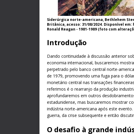
Siderúrgica norte-americana, Bethlehem Stee
Britânica, acesso: 31/08/2024. Disponível em
Ronald Reagan - 1981-1989 (foto com alteraçõ
Introdução
Dando continuidade à discussão anterior s
economia internacional, buscaremos mostr
perpetrado pelo banco central norte-america
de 1979, promovendo uma fuga para o dól
monetário central nas transações financeira
referimos é o rearranjo da produção industri
aprofundaremos em outros desdobramentos f
estadunidense, mas buscaremos mostrar con
indústria norte-americana após este event
guerra, da crise subsequente e então discu
O desafio à grande indú