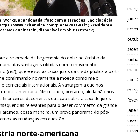
març
janei
l Works, abandonada (foto com alterações: Enciclopédia
: https://www.britannica.com/place/Rust-Belt.) Presidente
nove
es: Mark Reinstein, disponível em Shutterstock).
outu
sete
obre a retomada da hegemonia do dólar no âmbito da
junh
ar uma das vantagens obtidas com o movimento
maio
no (
Fed
), que elevou as taxas juros da dívida pública a partir
ar e confirmando novamente a moeda como meio
abril
s e comerciais internacionais. A vantagem a que nos
març
al norte-americana. Neste texto, portanto, ainda não nos
inanceiros decorrentes da ação sobre a taxa de juros
fever
sequências relevantes para o desenvolvimento da grande
janei
o. Faremos, dessa maneira, um breve panorama do pós-
tiremos as mudanças em questão.
deze
nove
stria norte-americana