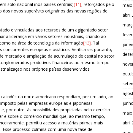
 solo nacional (nos países centrais)
[11]
, reforçados pelo
maio
o dos novos superávits originários das novas regiões de
abril
març
tado e vinculadas aos recursos de um agigantado setor
fever
r a liderança em vários setores industriais, criando ao
omo na área de tecnologia da informação
[13]
. Tal
janei
concorrentes europeus e asiáticos. Verifica-se, portanto,
deze
o de mercado e ampliação da acumulação de capital no setor
 conglomerados produtivos-financeiros ao mesmo tempo
nove
trialização nos próprios países desenvolvidos.
outu
sete
agos
 a indústria norte-americana respondiam, por um lado, ao
junh
a imposto pelas empresas europeias e japonesas
, por outro, às possibilidades propiciadas pelo exercício
maio
ar e sobre o comércio mundial que, ao mesmo tempo,
abril
nceiramente, permitiu acesso a matérias primas mais
o. Esse processo culmina com uma nova fase de
març