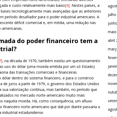
çada e custo relativamente mais baixo
[6]
. Nestes países, a
agos
m bases tecnologicamente mais avançadas que as anteriores
julho
um período desafiador para o poder industrial americano. A
rescente déficit comercial e, em média, uma redução nas
junh
te-americanas.
maio
mada do poder financeiro tem a
abril
trial?
març
fever
7]
, na década de 1970, também existiu um questionamento
janei
ao uso do dólar (uma moeda emitida por um só Estado)
oria das transações comerciais e financeiras
deze
do dólar dentro do sistema financeiro, e para o comércio
nove
ta de juros a partir de 1979, o governo dos Estados Unidos
a sua valorização contínua, mas também, no período que
outu
cializados no mercado norte-americano muito mais
sete
os naquela moeda. Há, como consequência, um afluxo
 financeiro norte-americano que dali por diante passaria a
agos
 industrial estadunidense.