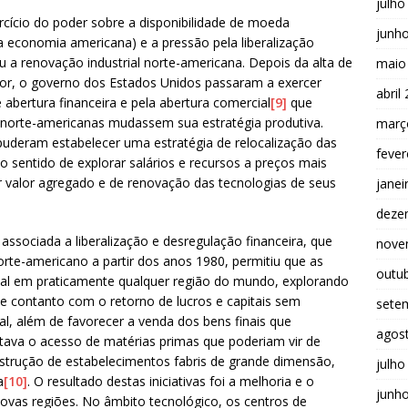
julho
cio do poder sobre a disponibilidade de moeda
junh
 a economia americana) e a pressão pela liberalização
 a renovação industrial norte-americana. Depois da alta de
maio
r, o governo dos Estados Unidos passaram a exercer
abril
 abertura financeira e pela abertura comercial
[9]
que
 norte-americanas mudassem sua estratégia produtiva.
març
uderam estabelecer uma estratégia de relocalização das
fever
no sentido de explorar salários e recursos a preços mais
r valor agregado e de renovação das tecnologias de seus
janei
deze
associada a liberalização e desregulação financeira, que
nove
rte-americano a partir dos anos 1980, permitiu que as
outu
tal em praticamente qualquer região do mundo, explorando
e contanto com o retorno de lucros e capitais sem
sete
al, além de favorecer a venda dos bens finais que
agos
litava o acesso de matérias primas que poderiam vir de
strução de estabelecimentos fabris de grande dimensão,
julho
a
[10]
. O resultado destas iniciativas foi a melhoria e o
junh
vas regiões. No âmbito tecnológico, os centros de