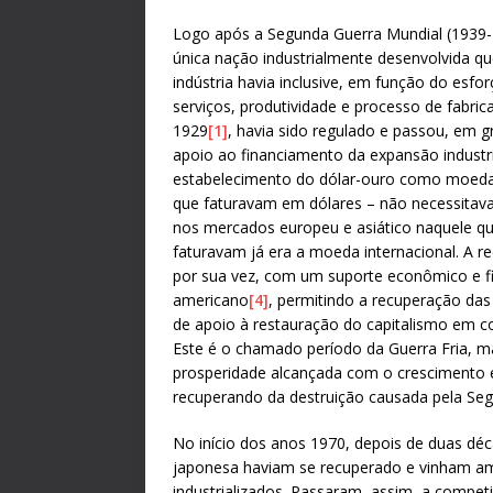
Logo após a Segunda Guerra Mundial (1939-1
única nação industrialmente desenvolvida que
indústria havia inclusive, em função do esf
serviços, produtividade e processo de fabric
1929
[1]
, havia sido regulado e passou, em
apoio ao financiamento da expansão industri
estabelecimento do dólar-ouro como moeda
que faturavam em dólares – não necessitav
nos mercados europeu e asiático naquele que
faturavam já era a moeda internacional. A r
por sua vez, com um suporte econômico e fi
americano
[4]
, permitindo a recuperação das
de apoio à restauração do capitalismo em c
Este é o chamado período da Guerra Fria,
prosperidade alcançada com o crescimento 
recuperando da destruição causada pela Seg
No início dos anos 1970, depois de duas d
japonesa haviam se recuperado e vinham am
industrializados. Passaram, assim, a compe