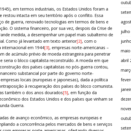
outu
945), em termos industriais, os Estados Unidos foram a
sete
 restou intacta em seu território após o conflito. Essa
agos
orço de guerra, renovado tecnologias em termos de bens e
ação. O sistema financeiro, por sua vez, despois da Crise de
julho
 grande medida, a desempenhar um papel mais subalterno de
junh
al. Como já levantado em texto anterior
[2]
, com o
 internacional em 1944
[3]
, empresas norte-americanas –
maio
am de acúmulo prévio de moeda estrangeira para penetrar
abril
 seria o bloco capitalista reconstruído. A moeda em que
econstrução dos países capitalistas no pós-guerra contou,
març
nanceiro substancial por parte do governo norte-
fever
 empresas locais (europeias e japonesas), dada a política
ontraposição à recuperação dos países do bloco comunista.
janei
 mas também o dos anos dourados
[5]
, em função da
deze
econômico dos Estados Unidos e dos países que vinham se
unda Guerra.
nove
écadas de avanço econômico, as empresas europeias e
outu
pliando a concorrência pelos mercados de bens e serviços
sete
tir com empresas norte-americanas, ofertando diversos