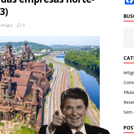
3)
BUS
Artigos
0
CAT
Artig
Comi
Pílula
Rese
Sem 
POS