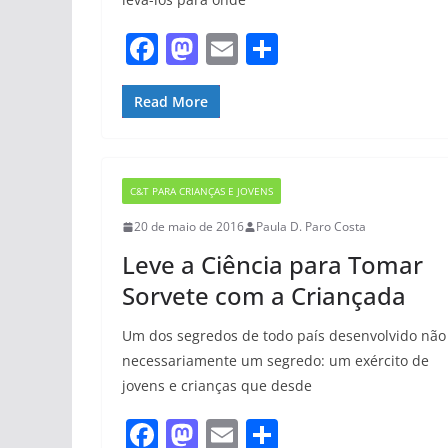
F
M
E
S
a
a
m
h
c
st
ai
ar
Read More
e
o
l
e
b
d
C&T PARA CRIANÇAS E JOVENS
o
o
20 de maio de 2016
Paula D. Paro Costa
o
n
Leve a Ciência para Tomar
k
Sorvete com a Criançada
Um dos segredos de todo país desenvolvido não
necessariamente um segredo: um exército de
jovens e crianças que desde
F
M
E
S