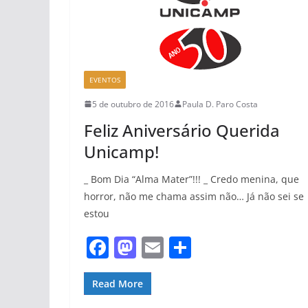
k
EVENTOS
5 de outubro de 2016
Paula D. Paro Costa
Feliz Aniversário Querida
Unicamp!
_ Bom Dia “Alma Mater”!!! _ Credo menina, que
horror, não me chama assim não… Já não sei se
estou
F
M
E
S
a
a
m
h
c
st
ai
ar
Read More