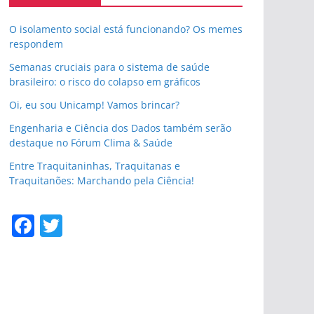
O isolamento social está funcionando? Os memes
respondem
Semanas cruciais para o sistema de saúde
brasileiro: o risco do colapso em gráficos
Oi, eu sou Unicamp! Vamos brincar?
Engenharia e Ciência dos Dados também serão
destaque no Fórum Clima & Saúde
Entre Traquitaninhas, Traquitanas e
Traquitanões: Marchando pela Ciência!
F
T
a
w
c
itt
e
er