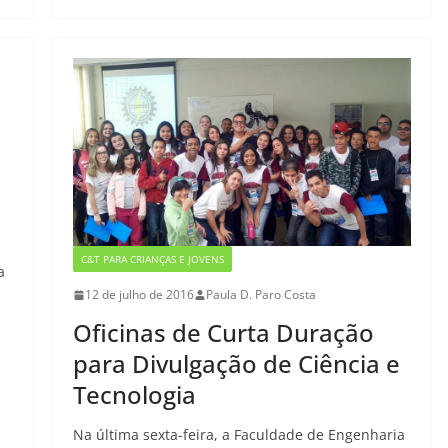
e
o
l
e
b
d
o
o
o
n
k
C&T PARA CRIANÇAS E JOVENS
a
12 de julho de 2016
Paula D. Paro Costa
Oficinas de Curta Duração
para Divulgação de Ciência e
Tecnologia
Na última sexta-feira, a Faculdade de Engenharia