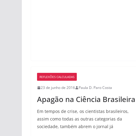
e
o
l
e
b
d
o
o
o
n
k
REFLEXÕES CALCULADAS
23 de junho de 2016
Paula D. Paro Costa
Apagão na Ciência Brasileira
Em tempos de crise, os cientistas brasileiros,
assim como todas as outras categorias da
sociedade, também abrem o jornal já