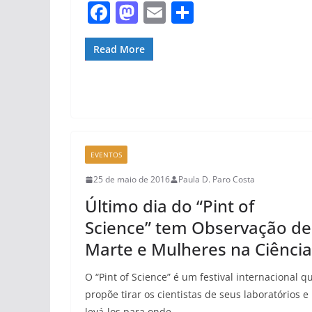
F
M
E
S
a
a
m
h
c
st
ai
ar
Read More
e
o
l
e
b
d
o
o
o
n
EVENTOS
k
25 de maio de 2016
Paula D. Paro Costa
Último dia do “Pint of
Science” tem Observação de
Marte e Mulheres na Ciência
O “Pint of Science” é um festival internacional q
propõe tirar os cientistas de seus laboratórios e
levá-los para onde