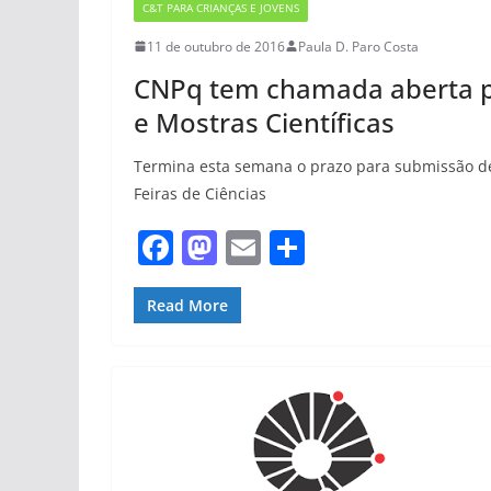
C&T PARA CRIANÇAS E JOVENS
11 de outubro de 2016
Paula D. Paro Costa
CNPq tem chamada aberta par
e Mostras Científicas
Termina esta semana o prazo para submissão d
Feiras de Ciências
F
M
E
S
a
a
m
h
c
st
ai
ar
Read More
e
o
l
e
b
d
o
o
o
n