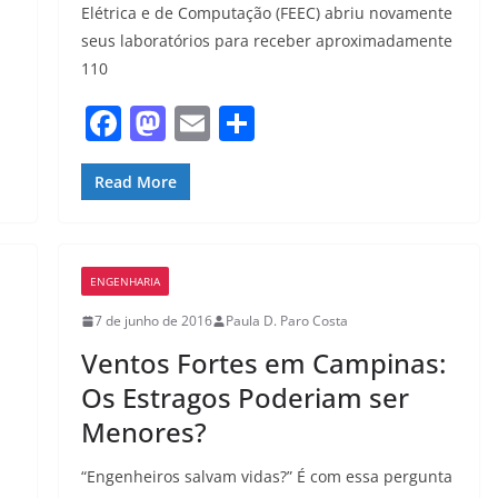
Elétrica e de Computação (FEEC) abriu novamente
seus laboratórios para receber aproximadamente
110
F
M
E
S
a
a
m
h
c
st
ai
ar
Read More
e
o
l
e
b
d
ENGENHARIA
o
o
7 de junho de 2016
Paula D. Paro Costa
o
n
Ventos Fortes em Campinas:
k
Os Estragos Poderiam ser
Menores?
“Engenheiros salvam vidas?” É com essa pergunta