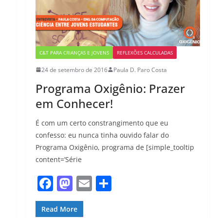
C&T PARA CRIANÇAS E JOVENS
REFLEXÕES CALCULADAS
24 de setembro de 2016
Paula D. Paro Costa
Programa Oxigênio: Prazer
em Conhecer!
É com um certo constrangimento que eu
confesso: eu nunca tinha ouvido falar do
Programa Oxigênio, programa de [simple_tooltip
content=’Série
F
M
E
S
a
a
m
h
c
st
ai
ar
Read More