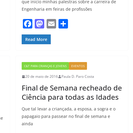
que inicio minhas palestras sobre a carreira de
Engenharia em feiras de profissões
F
M
E
S
a
a
m
h
c
st
ai
ar
Read More
e
o
l
e
b
d
C&T PARA CRIANÇAS E JOVENS
EVENTOS
o
o
20 de maio de 2016
Paula D. Paro Costa
o
n
Final de Semana recheado de
k
Ciência para todas as Idades
Que tal levar a criançada, a esposa, a sogra e o
papagaio para passear no final de semana e
ue
ainda