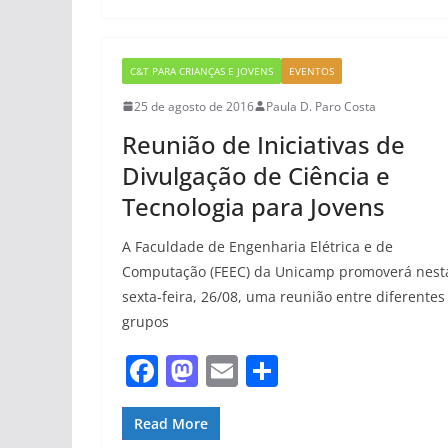
e
o
l
e
b
d
o
o
C&T PARA CRIANÇAS E JOVENS
EVENTOS
o
n
25 de agosto de 2016
Paula D. Paro Costa
k
Reunião de Iniciativas de
Divulgação de Ciência e
Tecnologia para Jovens
A Faculdade de Engenharia Elétrica e de
Computação (FEEC) da Unicamp promoverá nest
sexta-feira, 26/08, uma reunião entre diferentes
grupos
F
M
E
S
a
a
m
h
c
st
ai
ar
Read More