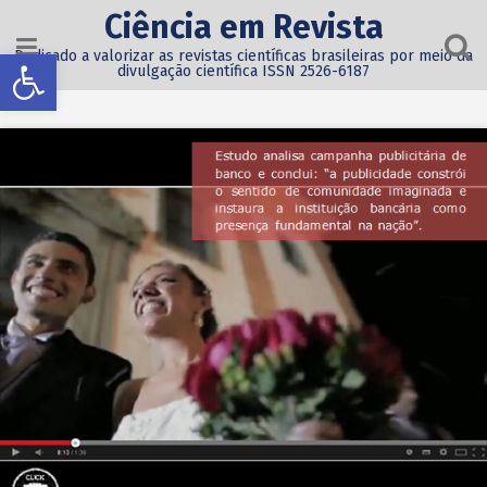
Ciência em Revista
Abrir a barra de ferramentas
Dedicado a valorizar as revistas científicas brasileiras por meio da
divulgação científica ISSN 2526-6187