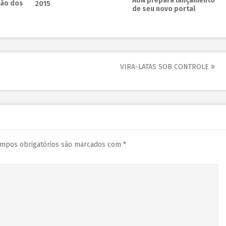
AUN prepara lançamento
ão dos
2015
de seu novo portal
VIRA-LATAS SOB CONTROLE
mpos obrigatórios são marcados com
*