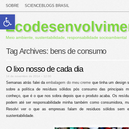
SOBRE
SCIENCEBLOGS BRASIL
Abrir a barra de ferramentas
Ecodesenvolvime
Meio ambiente, sustentabilidade, responsabilidade socioambiental
Tag Archives:
bens de consumo
O lixo nosso de cada dia
14 de novembro de 2014 – 12:00
Semanas atrás falei da
embalagem do meu creme
que tinha um design so
sobre a política de resíduos sólidos pós consumo das principais 
conheço, que é o que nos sobra depois que o produto acaba. Os resídu
podem até ser responsabilidade minha também como consumidora, mas 
Resolvi ver o que as empresas falam de residuos sólidos sem eu 
sustentabilidade.