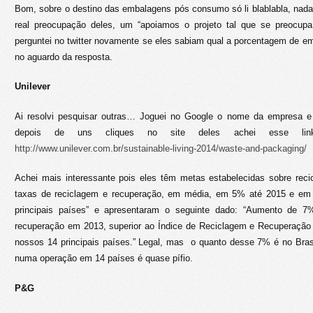
Bom, sobre o destino das embalagens pós consumo só li blablabla, nad
real preocupação deles, um “apoiamos o projeto tal que se preocup
perguntei no twitter novamente se eles sabiam qual a porcentagem de e
no aguardo da resposta.
Unilever
Ai resolvi pesquisar outras… Joguei no Google o nome da empresa e 
depois de uns cliques no site deles achei esse lin
http://www.unilever.com.br/sustainable-living-2014/waste-and-packaging/
Achei mais interessante pois eles têm metas estabelecidas sobre reci
taxas de reciclagem e recuperação, em média, em 5% até 2015 e em
principais países” e apresentaram o seguinte dado: “Aumento de 7
recuperação em 2013, superior ao Índice de Reciclagem e Recuperação 
nossos 14 principais países.” Legal, mas o quanto desse 7% é no Br
numa operação em 14 países é quase pífio.
P&G