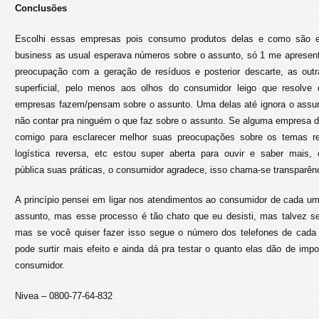
Conclusões
Escolhi essas empresas pois consumo produtos delas e como são 
business as usual esperava números sobre o assunto, só 1 me apresen
preocupação com a geração de resíduos e posterior descarte, as out
superficial, pelo menos aos olhos do consumidor leigo que resolve 
empresas fazem/pensam sobre o assunto. Uma delas até ignora o assu
não contar pra ninguém o que faz sobre o assunto. Se alguma empresa d
comigo para esclarecer melhor suas preocupações sobre os temas r
logística reversa, etc estou super aberta para ouvir e saber mais,
pública suas práticas, o consumidor agradece, isso chama-se transparênc
A princípio pensei em ligar nos atendimentos ao consumidor de cada um
assunto, mas esse processo é tão chato que eu desisti, mas talvez se
mas se você quiser fazer isso segue o número dos telefones de cad
pode surtir mais efeito e ainda dá pra testar o quanto elas dão de imp
consumidor.
Nivea – 0800-77-64-832