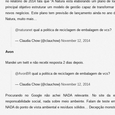
no relatório de 2014 fala que “A Natura está elaborando um plano de l
principal objetivo estruturar um modelo de gestão capaz de transforma
novos negócios. Este plano tem previsão de lançamento ainda no ano 
Natura, muito mais…
@naturanet
qual a politica de reciclagem de embalagem de vcs?
— Claudia Chow (@clauchow)
November 12, 2014
Avon
Mandei um twitt e não recebi resposta 2 dias depois.
@AvonBR
qual a politica de reciclagem de embalagem de vcs?
— Claudia Chow (@clauchow)
November 12, 2014
Procurando no Google não achei NADA relevante. No site da
responsabilidade social, nada sobre meio ambeinte. Falam de teste 
NADA do ponto de vista ambiental e resíduos sólidos… Decepção monstr