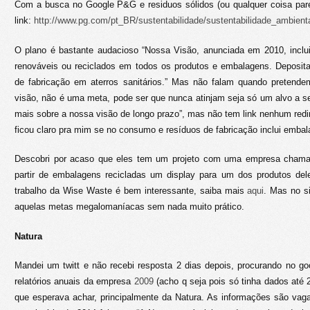
Com a busca no Google P&G e residuos sólidos (ou qualquer coisa par
link:
http://www.pg.com/pt_BR/sustentabilidade/sustentabilidade_ambienta
O plano é bastante audacioso “Nossa Visão, anunciada em 2010, inclu
renováveis ​​ou reciclados em todos os produtos e embalagens. Deposi
de fabricação em aterros sanitários.” Mas não falam quando pretende
visão, não é uma meta, pode ser que nunca atinjam seja só um alvo a s
mais sobre a nossa visão de longo prazo”, mas não tem link nenhum red
ficou claro pra mim se no consumo e resíduos de fabricação inclui emb
Descobri por acaso que eles tem um projeto com uma empresa cha
partir de embalagens recicladas um display para um dos produtos de
trabalho da Wise Waste é bem interessante, saiba mais
aqui
. Mas no 
aquelas metas megalomaníacas sem nada muito prático.
Natura
Mandei um twitt e não recebi resposta 2 dias depois, procurando no goo
relatórios anuais da empresa
2009
(acho q seja pois só tinha dados até 
que esperava achar, principalmente da Natura. As informações são va