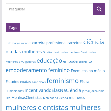
Tags
ciência
carreira profissional
carreiras
8 de março
carreira
dia das mulheres
Direito
direitos das meninas
Direitos das
educação
empoderamento
Mulheres
divulgadoras
empoderamento feminino
Enem
ensino médio
feminismo
Estudos
exatas
Física
Fake News
IncentivandoElasNaCiência
Humanidades
jornal
jornalismo
MeninasCientistas
mulheres
lixo
Meninas na Ciência
mulheres
mulheres cientistas