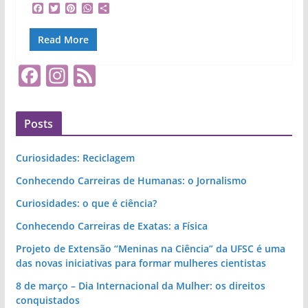
F
T
P
W
S
a
w
i
h
h
c
i
n
a
a
Read More
e
t
t
t
r
b
t
e
s
e
o
e
r
A
F
In
F
o
r
e
p
k
s
p
a
st
e
t
c
a
e
Posts
e
gr
d
b
a
Curiosidades: Reciclagem
o
m
Conhecendo Carreiras de Humanas: o Jornalismo
o
Curiosidades: o que é ciência?
k
Conhecendo Carreiras de Exatas: a Física
Projeto de Extensão “Meninas na Ciência” da UFSC é uma
das novas iniciativas para formar mulheres cientistas
8 de março – Dia Internacional da Mulher: os direitos
conquistados