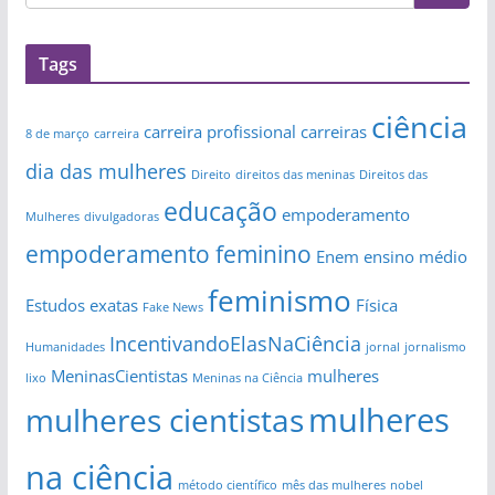
Tags
ciência
carreira profissional
carreiras
8 de março
carreira
dia das mulheres
Direito
direitos das meninas
Direitos das
educação
empoderamento
Mulheres
divulgadoras
empoderamento feminino
Enem
ensino médio
feminismo
Estudos
exatas
Física
Fake News
IncentivandoElasNaCiência
Humanidades
jornal
jornalismo
MeninasCientistas
mulheres
lixo
Meninas na Ciência
mulheres
mulheres cientistas
na ciência
método científico
mês das mulheres
nobel