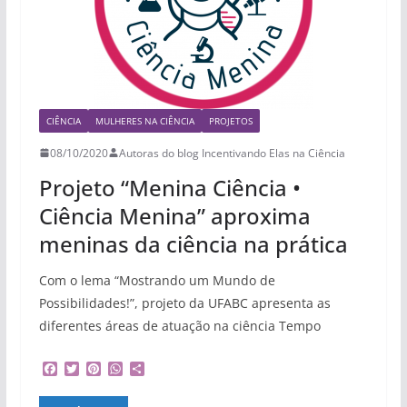
CIÊNCIA
MULHERES NA CIÊNCIA
PROJETOS
08/10/2020
Autoras do blog Incentivando Elas na Ciência
Projeto “Menina Ciência •
Ciência Menina” aproxima
meninas da ciência na prática
Com o lema “Mostrando um Mundo de
Possibilidades!”, projeto da UFABC apresenta as
diferentes áreas de atuação na ciência Tempo
F
T
P
W
S
a
w
i
h
h
c
i
n
a
a