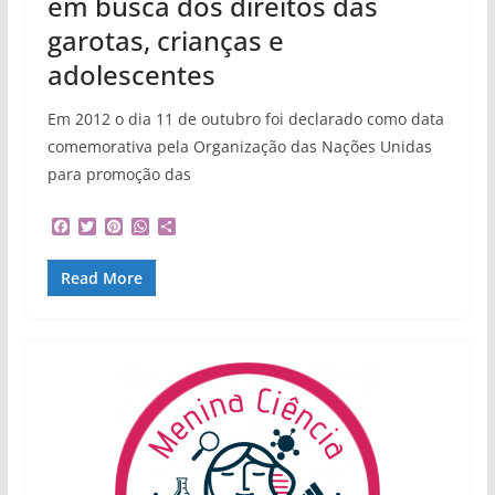
em busca dos direitos das
garotas, crianças e
adolescentes
Em 2012 o dia 11 de outubro foi declarado como data
comemorativa pela Organização das Nações Unidas
para promoção das
F
T
P
W
S
a
w
i
h
h
c
i
n
a
a
Read More
e
t
t
t
r
b
t
e
s
e
o
e
r
A
o
r
e
p
k
s
p
t