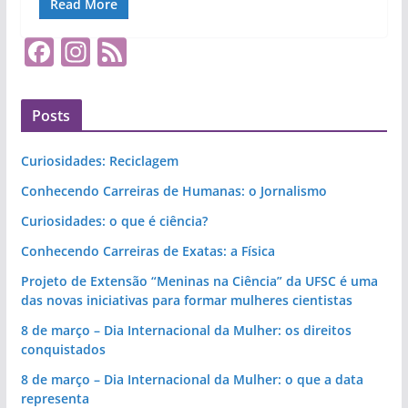
Read More
e
t
t
t
r
b
t
e
s
e
o
e
r
A
F
In
F
o
r
e
p
k
s
p
a
st
e
t
c
a
e
Posts
e
gr
d
b
a
Curiosidades: Reciclagem
o
m
Conhecendo Carreiras de Humanas: o Jornalismo
o
Curiosidades: o que é ciência?
k
Conhecendo Carreiras de Exatas: a Física
Projeto de Extensão “Meninas na Ciência” da UFSC é uma
das novas iniciativas para formar mulheres cientistas
8 de março – Dia Internacional da Mulher: os direitos
conquistados
8 de março – Dia Internacional da Mulher: o que a data
representa