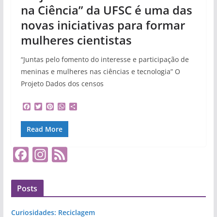
na Ciência” da UFSC é uma das
novas iniciativas para formar
mulheres cientistas
“Juntas pelo fomento do interesse e participação de
meninas e mulheres nas ciências e tecnologia” O
Projeto Dados dos censos
F
T
P
W
S
a
w
i
h
h
c
i
n
a
a
Read More
e
t
t
t
r
b
t
e
s
e
o
e
r
A
F
In
F
o
r
e
p
k
s
p
a
st
e
t
c
a
e
Posts
e
gr
d
b
a
Curiosidades: Reciclagem