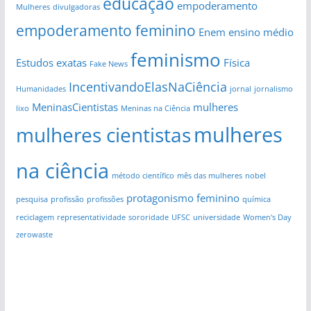
educação
empoderamento
Mulheres
divulgadoras
empoderamento feminino
Enem
ensino médio
feminismo
Estudos
exatas
Física
Fake News
IncentivandoElasNaCiência
Humanidades
jornal
jornalismo
MeninasCientistas
mulheres
lixo
Meninas na Ciência
mulheres
mulheres cientistas
na ciência
método científico
mês das mulheres
nobel
protagonismo feminino
pesquisa
profissão
profissões
química
reciclagem
representatividade
sororidade
UFSC
universidade
Women's Day
zerowaste