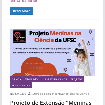
F
T
P
W
S
a
w
i
h
h
c
i
n
a
a
Read More
e
t
t
t
r
b
t
e
s
e
o
e
r
A
o
r
e
p
k
s
p
t
CIÊNCIA
FEMINISMO
MULHERES NA CIÊNCIA
PROJETOS
SEM CATEGORIA
08/04/2021
Autoras do blog Incentivando Elas na Ciência
Projeto de Extensão “Meninas