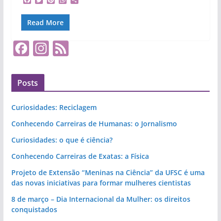
a
w
i
h
h
c
i
n
a
a
Read More
e
t
t
t
r
b
t
e
s
e
o
e
r
A
F
In
F
o
r
e
p
k
s
p
a
st
e
t
c
a
e
Posts
e
gr
d
b
a
Curiosidades: Reciclagem
o
m
Conhecendo Carreiras de Humanas: o Jornalismo
o
Curiosidades: o que é ciência?
k
Conhecendo Carreiras de Exatas: a Física
Projeto de Extensão “Meninas na Ciência” da UFSC é uma
das novas iniciativas para formar mulheres cientistas
8 de março – Dia Internacional da Mulher: os direitos
conquistados