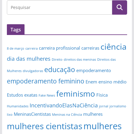
Tags
ciência
carreira profissional
carreiras
8 de março
carreira
dia das mulheres
Direito
direitos das meninas
Direitos das
educação
empoderamento
Mulheres
divulgadoras
empoderamento feminino
Enem
ensino médio
feminismo
Estudos
exatas
Física
Fake News
IncentivandoElasNaCiência
Humanidades
jornal
jornalismo
MeninasCientistas
mulheres
lixo
Meninas na Ciência
mulheres
mulheres cientistas