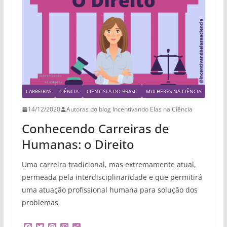
CARREIRAS
CIÊNCIA
CIENTISTA DO BRASIL
MULHERES NA CIÊNCIA
14/12/2020
Autoras do blog Incentivando Elas na Ciência
Conhecendo Carreiras de
Humanas: o Direito
Uma carreira tradicional, mas extremamente atual,
permeada pela interdisciplinaridade e que permitirá
uma atuação profissional humana para solução dos
problemas
F
T
P
W
S