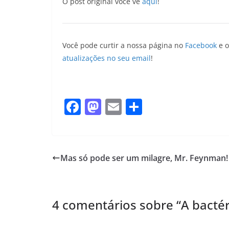
O post original você vê
aqui
!
Você pode curtir a nossa página no
Facebook
e o
atualizações no seu email
!
F
M
E
S
a
a
m
h
c
st
ai
ar
e
o
l
e
Mas só pode ser um milagre, Mr. Feynman!
b
d
o
o
o
n
4 comentários sobre “
A bactér
k