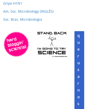
Gripe H1N1
Am. Soc. Microbiology (INGLÊS)
Soc. Bras. Microbiologia
q
u
e
r
u
s
a
r
n
o
s