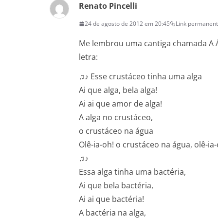
Renato Pincelli
24 de agosto de 2012 em 20:45
Link permanen
Me lembrou uma cantiga chamada A Ár
letra:
♫♪ Esse crustáceo tinha uma alga
Ai que alga, bela alga!
Ai ai que amor de alga!
A alga no crustáceo,
o crustáceo na água
Olê-ia-oh! o crustáceo na água, olê-ia-
♫♪
Essa alga tinha uma bactéria,
Ai que bela bactéria,
Ai ai que bactéria!
A bactéria na alga,