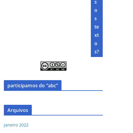
s
o
s
te
xt
o
s?
participamos do “abc”
Arquivos
janeiro 2022