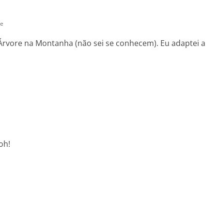
te
vore na Montanha (não sei se conhecem). Eu adaptei a
oh!