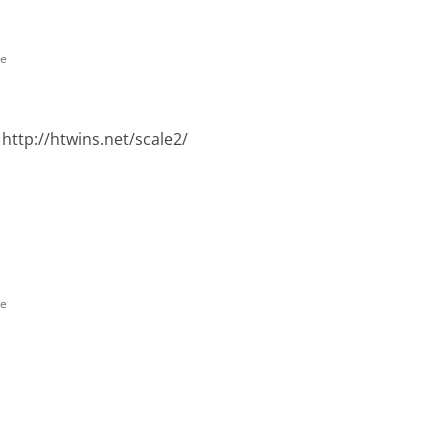
te
http://htwins.net/scale2/
te