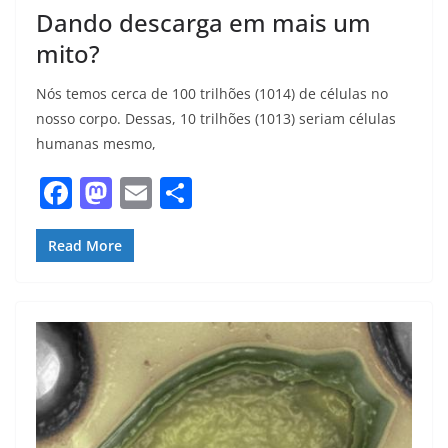
Dando descarga em mais um
mito?
Nós temos cerca de 100 trilhões (1014) de células no
nosso corpo. Dessas, 10 trilhões (1013) seriam células
humanas mesmo,
F
M
E
S
a
a
m
h
c
st
ai
ar
Read More
e
o
l
e
b
d
o
o
o
n
k