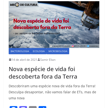
b
d
o
o
o
n
k
BACTERIOLOGIA
ECOLOGIA
MICROBIOLOGIA
14 de abril de 2021
Samir Elian
Nova espécie de vida foi
descoberta fora da Terra
Descobriram uma espécie nova de vida fora da Terra!
Desculpa desapontar, não vamos falar de ETs, mas de
uma nova