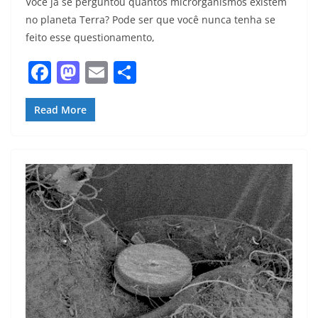
Você já se perguntou quantos microrganismos existem
no planeta Terra? Pode ser que você nunca tenha se
feito esse questionamento,
F
M
E
S
a
a
m
h
c
st
ai
ar
Read More
e
o
l
e
b
d
o
o
o
n
k