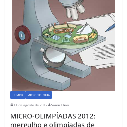
o
o
o
n
k
HUMOR
MICROBIOLOGIA
11 de agosto de 2012
Samir Elian
MICRO-OLIMPÍADAS 2012:
mergulho e olimpíadas de