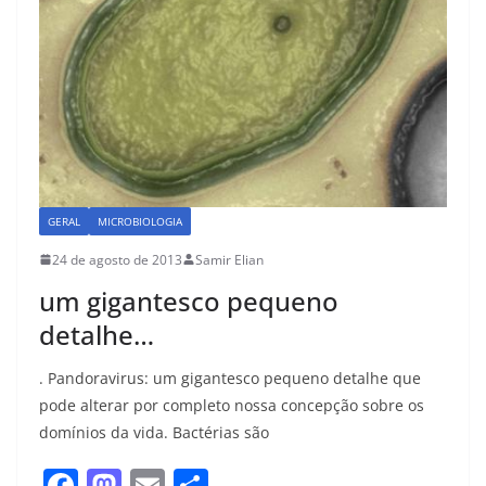
GERAL
MICROBIOLOGIA
24 de agosto de 2013
Samir Elian
um gigantesco pequeno
detalhe…
. Pandoravirus: um gigantesco pequeno detalhe que
pode alterar por completo nossa concepção sobre os
domínios da vida. Bactérias são
F
M
E
S