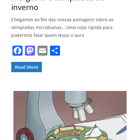
inverno
Chegamos ao fim das nossas postagens sobre as
olimpíadas microbianas… Uma nota rápida para
podermos falar quem levou o ouro
F
M
E
S
a
a
m
h
c
st
ai
ar
Read More
e
o
l
e
b
d
o
o
o
n
k