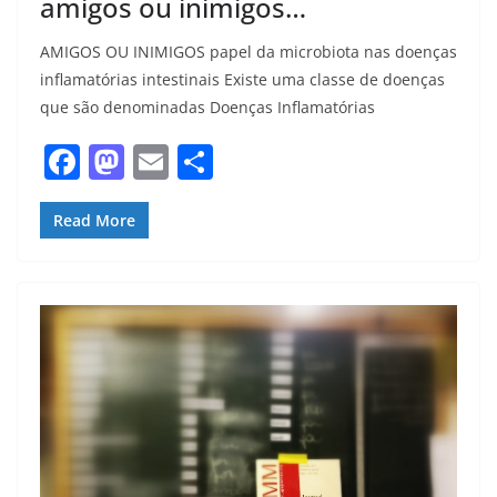
amigos ou inimigos…
AMIGOS OU INIMIGOS papel da microbiota nas doenças
inflamatórias intestinais Existe uma classe de doenças
que são denominadas Doenças Inflamatórias
F
M
E
S
a
a
m
h
c
st
ai
ar
Read More
e
o
l
e
b
d
o
o
o
n
k