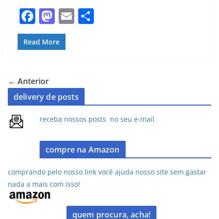
F
M
E
S
a
a
m
h
c
st
ai
ar
Read More
e
o
l
e
b
d
← Anterior
o
o
delivery de posts
o
n
receba nossos posts no seu e-mail
k
compre na Amazon
comprando pelo nosso link você ajuda nosso site sem gastar
nada a mais com isso!
quem procura, acha!