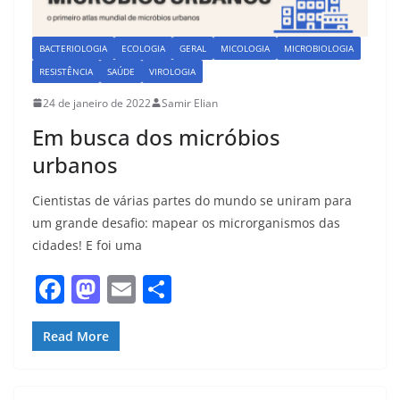
BACTERIOLOGIA
ECOLOGIA
GERAL
MICOLOGIA
MICROBIOLOGIA
RESISTÊNCIA
SAÚDE
VIROLOGIA
24 de janeiro de 2022
Samir Elian
Em busca dos micróbios
urbanos
Cientistas de várias partes do mundo se uniram para
um grande desafio: mapear os microrganismos das
cidades! E foi uma
F
M
E
S
a
a
m
h
c
st
ai
ar
Read More
e
o
l
e