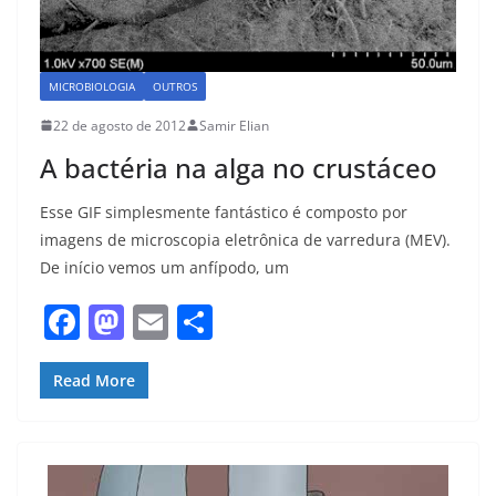
MICROBIOLOGIA
OUTROS
22 de agosto de 2012
Samir Elian
A bactéria na alga no crustáceo
Esse GIF simplesmente fantástico é composto por
imagens de microscopia eletrônica de varredura (MEV).
De início vemos um anfípodo, um
F
M
E
S
a
a
m
h
c
st
ai
ar
Read More
e
o
l
e
b
d