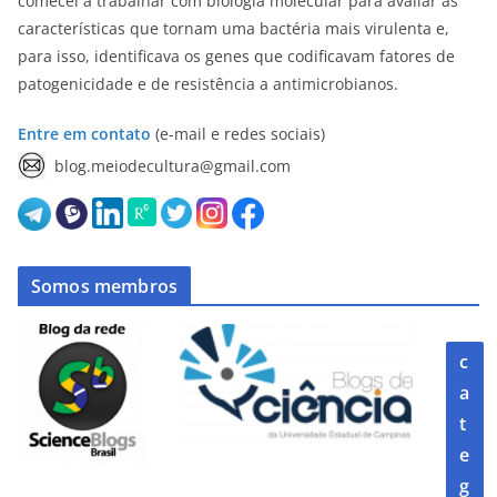
comecei a trabalhar com biologia molecular para avaliar as
características que tornam uma bactéria mais virulenta e,
para isso, identificava os genes que codificavam fatores de
patogenicidade e de resistência a antimicrobianos.
Entre em contato
(e-mail e redes sociais)
blog.meiodecultura@gmail.com
Somos membros
c
a
t
e
g