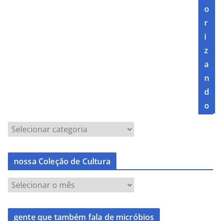
o
r
i
z
a
n
d
o
nossa Coleção de Cultura
gente que também fala de micróbios