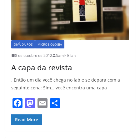
DIVÃ DA PÓS
MICROBIOLOGIA
8 de outubro de 2012
Samir Elian
A capa da revista
. Então um dia você chega no lab e se depara com a
seguinte cena: Sim… você encontra uma capa
F
M
E
S
a
a
m
h
c
st
ai
ar
Read More
e
o
l
e