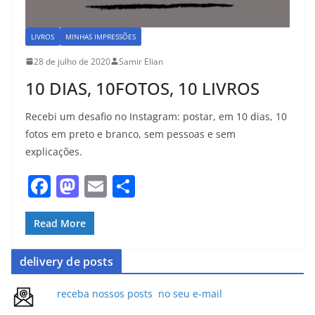
LIVROS
MINHAS IMPRESSÕES
28 de julho de 2020
Samir Elian
10 DIAS, 10FOTOS, 10 LIVROS
Recebi um desafio no Instagram: postar, em 10 dias, 10
fotos em preto e branco, sem pessoas e sem
explicações.
F
M
E
S
a
a
m
h
c
st
ai
ar
Read More
e
o
l
e
delivery de posts
b
d
o
o
receba nossos posts no seu e-mail