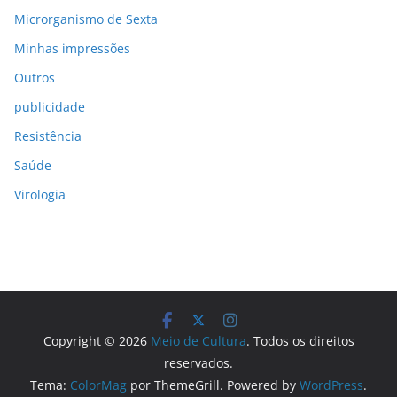
Microrganismo de Sexta
Minhas impressões
Outros
publicidade
Resistência
Saúde
Virologia
Copyright © 2026
Meio de Cultura
. Todos os direitos
reservados.
Tema:
ColorMag
por ThemeGrill. Powered by
WordPress
.