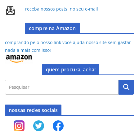
b
d
o
o
receba nossos posts no seu e-mail
o
n
k
compre na Amazon
comprando pelo nosso link você ajuda nosso site sem gastar
nada a mais com isso!
quem procura, acha!
nossas redes sociais