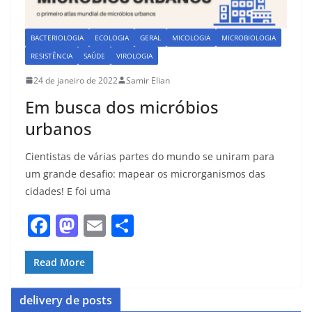
BACTERIOLOGIA
ECOLOGIA
GERAL
MICOLOGIA
MICROBIOLOGIA
RESISTÊNCIA
SAÚDE
VIROLOGIA
24 de janeiro de 2022
Samir Elian
Em busca dos micróbios
urbanos
Cientistas de várias partes do mundo se uniram para
um grande desafio: mapear os microrganismos das
cidades! E foi uma
F
M
E
S
a
a
m
h
c
st
ai
ar
Read More
e
o
l
e
delivery de posts