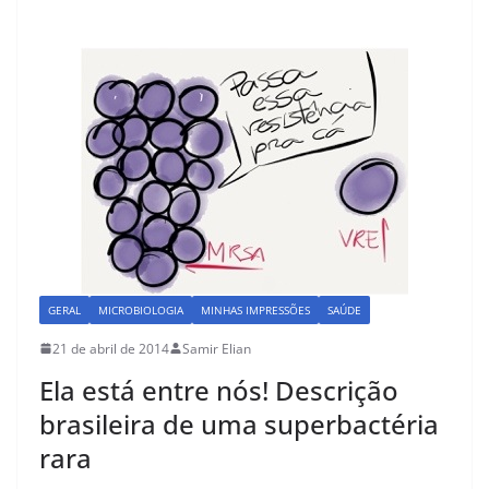
o
o
o
n
k
GERAL
MICROBIOLOGIA
MINHAS IMPRESSÕES
SAÚDE
21 de abril de 2014
Samir Elian
Ela está entre nós! Descrição
brasileira de uma superbactéria
rara