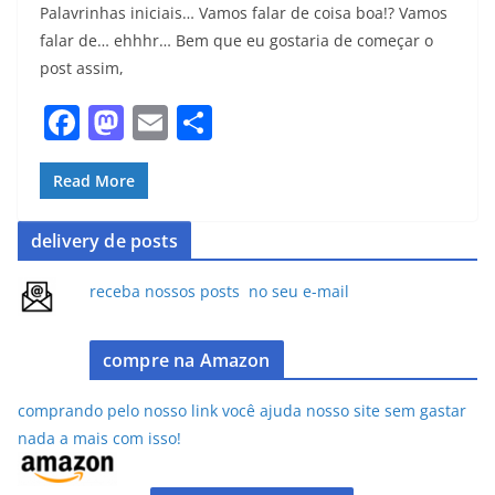
Palavrinhas iniciais… Vamos falar de coisa boa!? Vamos
falar de… ehhhr… Bem que eu gostaria de começar o
post assim,
F
M
E
S
a
a
m
h
c
st
ai
ar
Read More
e
o
l
e
delivery de posts
b
d
o
o
receba nossos posts no seu e-mail
o
n
k
compre na Amazon
comprando pelo nosso link você ajuda nosso site sem gastar
nada a mais com isso!