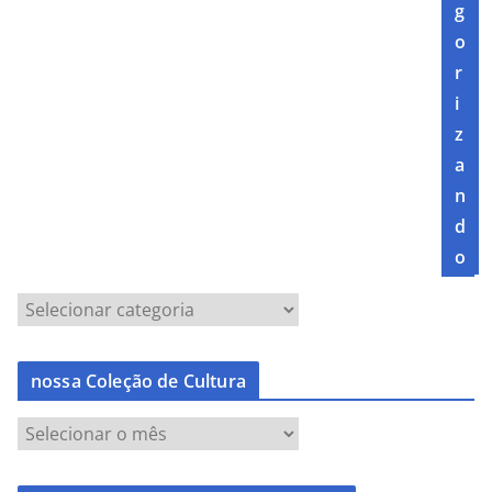
g
o
r
i
z
a
n
d
o
nossa Coleção de Cultura