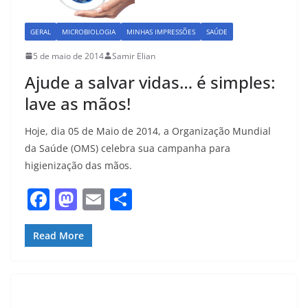
GERAL
MICROBIOLOGIA
MINHAS IMPRESSÕES
SAÚDE
5 de maio de 2014
Samir Elian
Ajude a salvar vidas… é simples:
lave as mãos!
Hoje, dia 05 de Maio de 2014, a Organização Mundial
da Saúde (OMS) celebra sua campanha para
higienização das mãos.
F
M
E
S
a
a
m
h
c
st
ai
ar
Read More
e
o
l
e
b
d