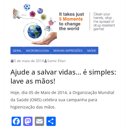
b
d
o
o
o
n
k
GERAL
MICROBIOLOGIA
MINHAS IMPRESSÕES
SAÚDE
5 de maio de 2014
Samir Elian
Ajude a salvar vidas… é simples:
lave as mãos!
Hoje, dia 05 de Maio de 2014, a Organização Mundial
da Saúde (OMS) celebra sua campanha para
higienização das mãos.
F
M
E
S