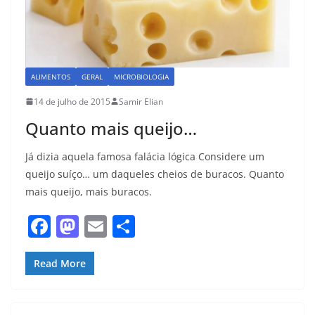
ALIMENTOS
GERAL
MICROBIOLOGIA
14 de julho de 2015
Samir Elian
Quanto mais queijo…
Já dizia aquela famosa falácia lógica Considere um
queijo suíço… um daqueles cheios de buracos. Quanto
mais queijo, mais buracos.
F
M
E
S
a
a
m
h
c
st
ai
ar
Read More
e
o
l
e