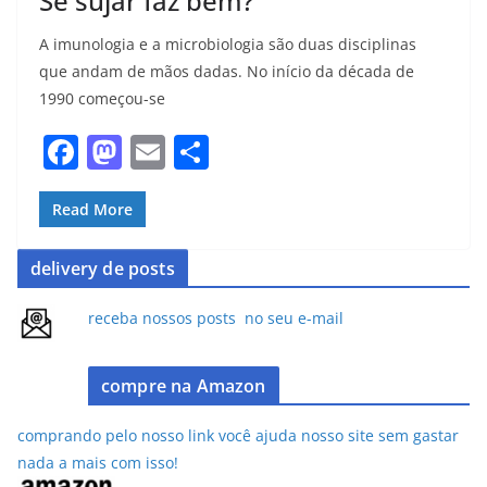
Se sujar faz bem?
A imunologia e a microbiologia são duas disciplinas
que andam de mãos dadas. No início da década de
1990 começou-se
F
M
E
S
a
a
m
h
c
st
ai
ar
Read More
e
o
l
e
delivery de posts
b
d
o
o
receba nossos posts no seu e-mail
o
n
k
compre na Amazon
comprando pelo nosso link você ajuda nosso site sem gastar
nada a mais com isso!