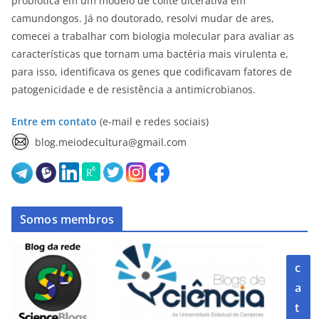
probiótica em um modelo de colite ulcerativa em
camundongos. Já no doutorado, resolvi mudar de ares,
comecei a trabalhar com biologia molecular para avaliar as
características que tornam uma bactéria mais virulenta e,
para isso, identificava os genes que codificavam fatores de
patogenicidade e de resistência a antimicrobianos.
Entre em contato
(e-mail e redes sociais)
blog.meiodecultura@gmail.com
Somos membros
c
a
t