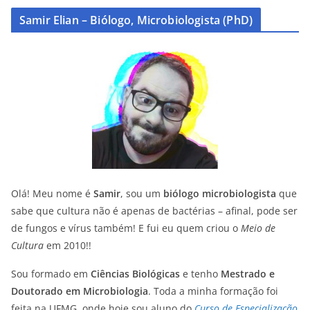
Samir Elian – Biólogo, Microbiologista (PhD)
Olá! Meu nome é
Samir
, sou um
biólogo microbiologista
que
sabe que cultura não é apenas de bactérias – afinal, pode ser
de fungos e vírus também! E fui eu quem criou o
Meio de
Cultura
em 2010!!
Sou formado em
Ciências Biológicas
e tenho
Mestrado e
Doutorado em Microbiologia
. Toda a minha formação foi
feita na UFMG, onde hoje sou aluno do
Curso de Especialização