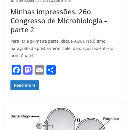
13 de outubro de 2011
Samir Elian
Minhas impressões: 26o
Congresso de Microbiologia –
parte 2
Para ler a primeira parte, clique AQUI. No último
parágrafo do post anterior falei da discussão entre o
prof. Chatel
F
M
E
S
a
a
m
h
c
st
ai
ar
Read More
e
o
l
e
b
d
o
o
o
n