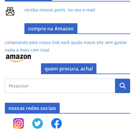
b
d
o
o
receba nossos posts no seu e-mail
o
n
k
compre na Amazon
comprando pelo nosso link você ajuda nosso site sem gastar
nada a mais com isso!
quem procura, acha!
nossas redes sociais