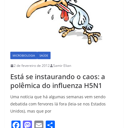
MICROBIOLOGIA
SAÚDE
2 de fevereiro de 2012
Samir Elian
Está se instaurando o caos: a
polêmica do influenza H5N1
Uma notícia que há algumas semanas vem sendo
debatida com fervores lá fora (leia-se nos Estados
Unidos), mas que por
F
M
E
S