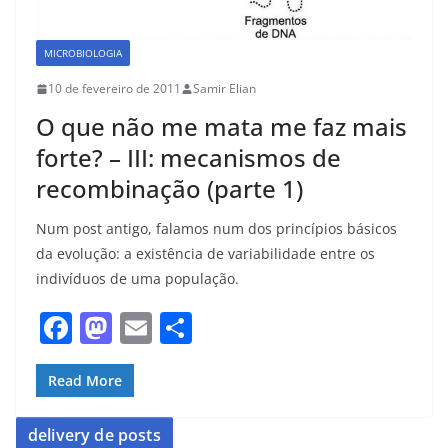
MICROBIOLOGIA
10 de fevereiro de 2011
Samir Elian
O que não me mata me faz mais
forte? – III: mecanismos de
recombinação (parte 1)
Num post antigo, falamos num dos princípios básicos
da evolução: a existência de variabilidade entre os
indivíduos de uma população.
F
M
E
S
a
a
m
h
c
st
ai
ar
Read More
e
o
l
e
delivery de posts