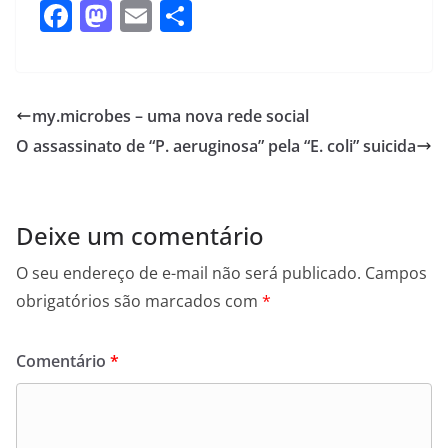
F
M
E
S
a
a
m
h
c
st
ai
ar
e
o
l
e
my.microbes – uma nova rede social
b
d
O assassinato de “P. aeruginosa” pela “E. coli” suicida
o
o
o
n
k
Deixe um comentário
O seu endereço de e-mail não será publicado.
Campos
obrigatórios são marcados com
*
Comentário
*