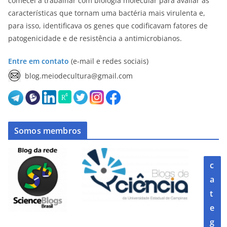
comecei a trabalhar com biologia molecular para avaliar as
características que tornam uma bactéria mais virulenta e,
para isso, identificava os genes que codificavam fatores de
patogenicidade e de resistência a antimicrobianos.
Entre em contato
(e-mail e redes sociais)
blog.meiodecultura@gmail.com
Somos membros
c
a
t
e
g