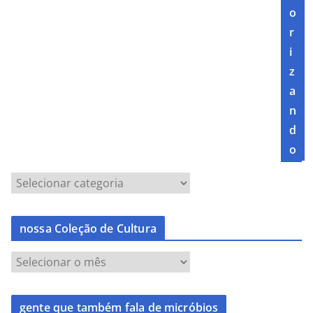
o
r
i
z
a
n
d
o
nossa Coleção de Cultura
gente que também fala de micróbios