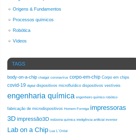
Origens & Fundamentos
Processos químicos
Robótica
Vídeos
TAGS
corpo-em-chip
body-on-a-chip
Corpo em chips
chatgpt
coronavírus
covid-19
dispositivos microfluídico
dispositivos vestíveis
digital
engenharia química
engenheiro químico robótico
impressoras
fabricação de microdispositivos
Homem-Formiga
3D
impressão3D
indústria química
inteligência artificial
inventor
Lab on a Chip
Lua
L´Oréal