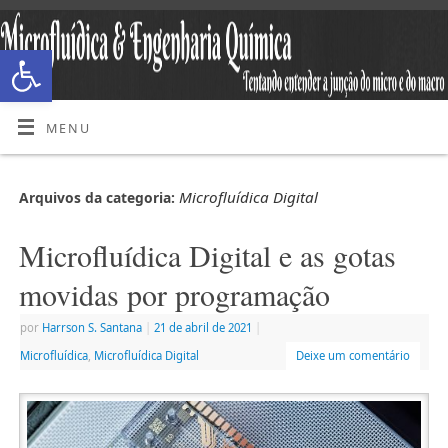
Abrir a barra de ferramentas
MENU
Microfluídica Digital
Arquivos da categoria:
Microfluídica Digital e as gotas
movidas por programação
por
Harrson S. Santana
|
21 de abril de 2021
|
Microfluídica
,
Microfluídica Digital
Deixe um comentário