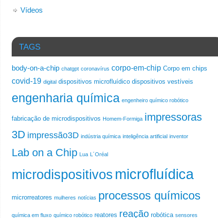
Vídeos
TAGS
corpo-em-chip
body-on-a-chip
Corpo em chips
chatgpt
coronavírus
covid-19
dispositivos microfluídico
dispositivos vestíveis
digital
engenharia química
engenheiro químico robótico
impressoras
fabricação de microdispositivos
Homem-Formiga
3D
impressão3D
indústria química
inteligência artificial
inventor
Lab on a Chip
Lua
L´Oréal
microfluídica
microdispositivos
processos químicos
microrreatores
mulheres
notícias
reação
reatores
robótica
química em fluxo
químico robótico
sensores