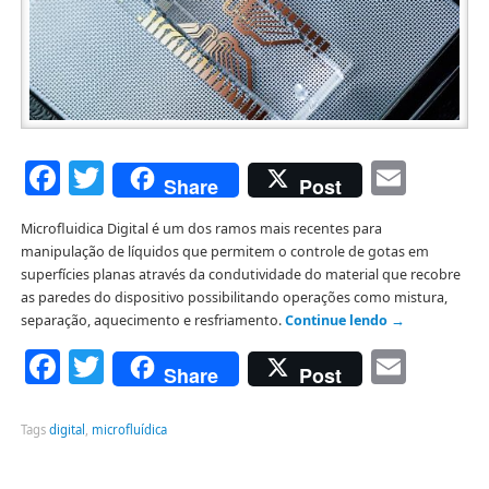
Facebook
Twitter
Emai
Share
Post
Microfluidica Digital é um dos ramos mais recentes para
manipulação de líquidos que permitem o controle de gotas em
superfícies planas através da condutividade do material que recobre
as paredes do dispositivo possibilitando operações como mistura,
separação, aquecimento e resfriamento.
Continue lendo
→
Facebook
Twitter
Emai
Share
Post
Tags
digital
,
microfluídica