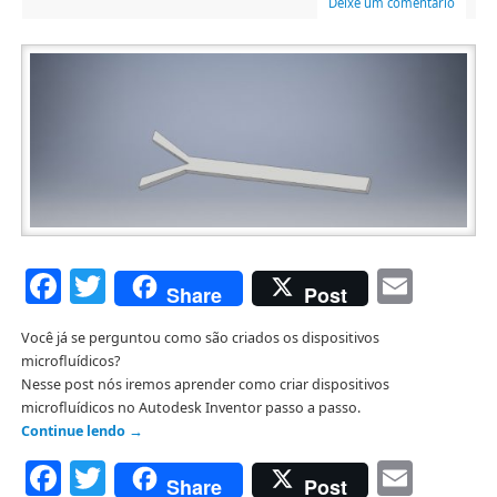
Deixe um comentário
Facebook
Twitter
Emai
Share
Post
Você já se perguntou como são criados os dispositivos
microfluídicos?
Nesse post nós iremos aprender como criar dispositivos
microfluídicos no Autodesk Inventor passo a passo.
Continue lendo
→
Facebook
Twitter
Emai
Share
Post