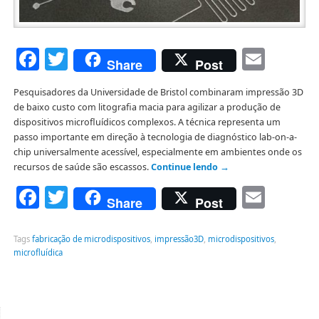
Facebook
Twitter
Emai
Share
Post
Pesquisadores da Universidade de Bristol combinaram impressão 3D
de baixo custo com litografia macia para agilizar a produção de
dispositivos microfluídicos complexos. A técnica representa um
passo importante em direção à tecnologia de diagnóstico lab-on-a-
chip universalmente acessível, especialmente em ambientes onde os
recursos de saúde são escassos.
Continue lendo
→
Facebook
Twitter
Emai
Share
Post
Tags
fabricação de microdispositivos
,
impressão3D
,
microdispositivos
,
microfluídica