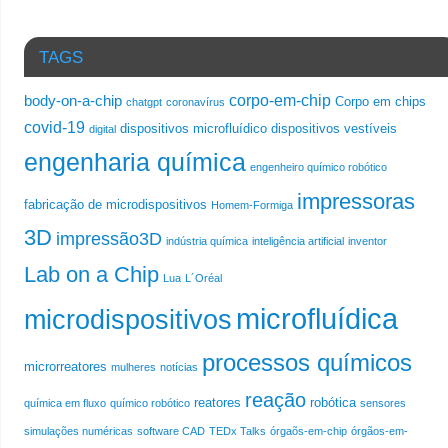
TAGS
corpo-em-chip
body-on-a-chip
Corpo em chips
chatgpt
coronavírus
covid-19
dispositivos microfluídico
dispositivos vestíveis
digital
engenharia química
engenheiro químico robótico
impressoras
fabricação de microdispositivos
Homem-Formiga
3D
impressão3D
indústria química
inteligência artificial
inventor
Lab on a Chip
Lua
L´Oréal
microfluídica
microdispositivos
processos químicos
microrreatores
mulheres
notícias
reação
reatores
robótica
química em fluxo
químico robótico
sensores
simulações numéricas
software CAD
TEDx Talks
órgaõs-em-chip
órgãos-em-