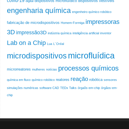
covid-19
dispositivos microfluídico
dispositivos vestíveis
digital
engenharia química
engenheiro químico robótico
impressoras
fabricação de microdispositivos
Homem-Formiga
3D
impressão3D
indústria química
inteligência artificial
inventor
Lab on a Chip
Lua
L´Oréal
microfluídica
microdispositivos
processos químicos
microrreatores
mulheres
notícias
reação
reatores
robótica
química em fluxo
químico robótico
sensores
simulações numéricas
software CAD
TEDx Talks
órgaõs-em-chip
órgãos-em-
chip