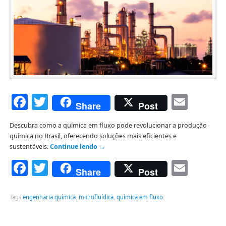
Facebook
Twitter
Emai
Share
Post
Descubra como a química em fluxo pode revolucionar a produção
química no Brasil, oferecendo soluções mais eficientes e
sustentáveis.
Continue lendo
→
Facebook
Twitter
Emai
Share
Post
Tags
engenharia química
,
microfluídica
,
química em fluxo