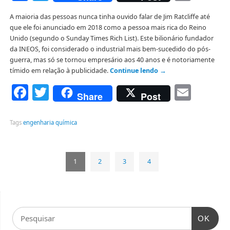
A maioria das pessoas nunca tinha ouvido falar de Jim Ratcliffe até
que ele foi anunciado em 2018 como a pessoa mais rica do Reino
Unido (segundo o Sunday Times Rich List). Este bilionário fundador
da INEOS, foi considerado o industrial mais bem-sucedido do pós-
guerra, mas só se tornou empresário aos 40 anos e é notoriamente
tímido em relação à publicidade.
Continue lendo
→
Facebook
Twitter
Emai
Share
Post
Tags
engenharia química
1
2
3
4
OK