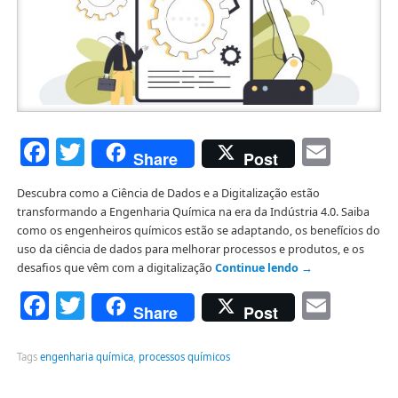
Facebook
Twitter
Emai
Share
Post
Descubra como a Ciência de Dados e a Digitalização estão
transformando a Engenharia Química na era da Indústria 4.0. Saiba
como os engenheiros químicos estão se adaptando, os benefícios do
uso da ciência de dados para melhorar processos e produtos, e os
desafios que vêm com a digitalização
Continue lendo
→
Facebook
Twitter
Emai
Share
Post
Tags
engenharia química
,
processos químicos