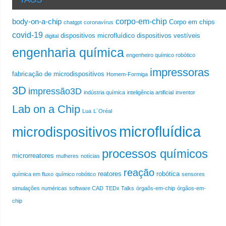
corpo-em-chip
body-on-a-chip
Corpo em chips
chatgpt
coronavírus
covid-19
dispositivos microfluídico
dispositivos vestíveis
digital
engenharia química
engenheiro químico robótico
impressoras
fabricação de microdispositivos
Homem-Formiga
3D
impressão3D
indústria química
inteligência artificial
inventor
Lab on a Chip
Lua
L´Oréal
microfluídica
microdispositivos
processos químicos
microrreatores
mulheres
notícias
reação
reatores
robótica
química em fluxo
químico robótico
sensores
simulações numéricas
software CAD
TEDx Talks
órgaõs-em-chip
órgãos-em-
chip