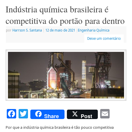
Indústria química brasileira é
competitiva do portão para dentro
por
Harrson S. Santana
|
12 de maio de 2021
|
Engenharia Química
Deixe um comentário
Facebook
Twitter
Emai
Share
Post
Por que a indústria química brasileira é tão pouco competitiva