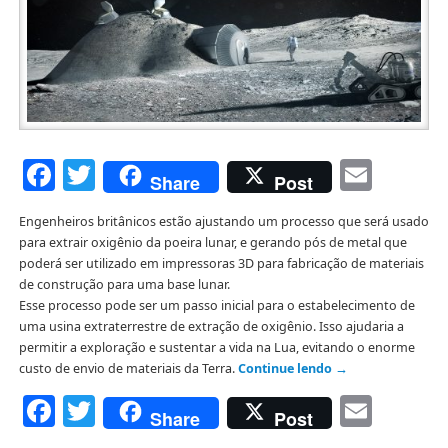
Facebook
Twitter
Emai
Share
Post
Engenheiros britânicos estão ajustando um processo que será usado
para extrair oxigênio da poeira lunar, e gerando pós de metal que
poderá ser utilizado em impressoras 3D para fabricação de materiais
de construção para uma base lunar.
Esse processo pode ser um passo inicial para o estabelecimento de
uma usina extraterrestre de extração de oxigênio. Isso ajudaria a
permitir a exploração e sustentar a vida na Lua, evitando o enorme
custo de envio de materiais da Terra.
Continue lendo
→
Facebook
Twitter
Emai
Share
Post