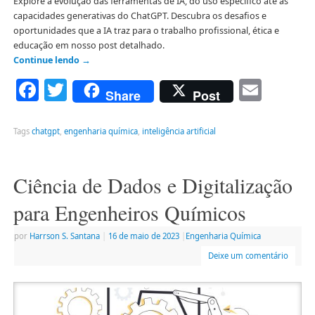
Explore a evolução das ferramentas de IA, do uso específico até as
capacidades generativas do ChatGPT. Descubra os desafios e
oportunidades que a IA traz para o trabalho profissional, ética e
educação em nosso post detalhado.
Continue lendo
→
Facebook
Twitter
Emai
Share
Post
Tags
chatgpt
,
engenharia química
,
inteligência artificial
Ciência de Dados e Digitalização
para Engenheiros Químicos
por
Harrson S. Santana
|
16 de maio de 2023
|
Engenharia Química
Deixe um comentário