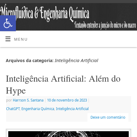
Abrir a barra de ferramentas
MENU
Inteligência Artificial
Arquivos da categoria:
Inteligência Artificial: Além do
Hype
por
Harrson S. Santana
|
10 de novembro de 2023
|
ChatGPT
,
Engenharia Química
,
Inteligência Artificial
Deixe um comentário