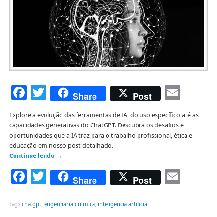
Facebook
Twitter
Emai
Share
Post
Explore a evolução das ferramentas de IA, do uso específico até as
capacidades generativas do ChatGPT. Descubra os desafios e
oportunidades que a IA traz para o trabalho profissional, ética e
educação em nosso post detalhado.
Continue lendo
→
Facebook
Twitter
Emai
Share
Post
Tags
chatgpt
,
engenharia química
,
inteligência artificial