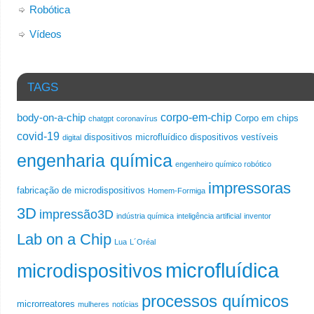
Robótica
Vídeos
TAGS
corpo-em-chip
body-on-a-chip
Corpo em chips
chatgpt
coronavírus
covid-19
dispositivos microfluídico
dispositivos vestíveis
digital
engenharia química
engenheiro químico robótico
impressoras
fabricação de microdispositivos
Homem-Formiga
3D
impressão3D
indústria química
inteligência artificial
inventor
Lab on a Chip
Lua
L´Oréal
microfluídica
microdispositivos
processos químicos
microrreatores
mulheres
notícias