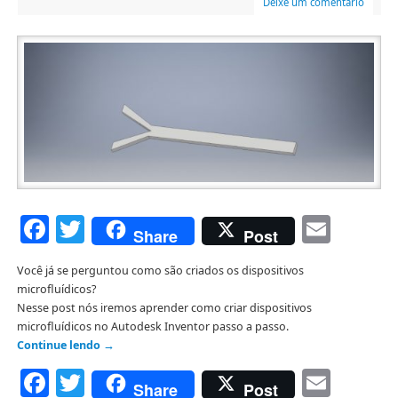
Deixe um comentário
Facebook
Twitter
Emai
Share
Post
Você já se perguntou como são criados os dispositivos
microfluídicos?
Nesse post nós iremos aprender como criar dispositivos
microfluídicos no Autodesk Inventor passo a passo.
Continue lendo
→
Facebook
Twitter
Emai
Share
Post