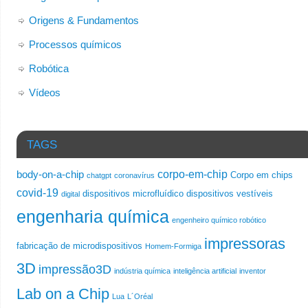
Origens & Fundamentos
Processos químicos
Robótica
Vídeos
TAGS
corpo-em-chip
body-on-a-chip
Corpo em chips
chatgpt
coronavírus
covid-19
dispositivos microfluídico
dispositivos vestíveis
digital
engenharia química
engenheiro químico robótico
impressoras
fabricação de microdispositivos
Homem-Formiga
3D
impressão3D
indústria química
inteligência artificial
inventor
Lab on a Chip
Lua
L´Oréal