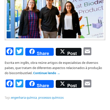
Facebook
Twitter
Emai
Share
Post
Escrita em inglês, obra reúne artigos de especialistas de diversos
países, que tratam de diferentes aspectos relacionados à produção
do biocombustível.
Continue lendo
→
Facebook
Twitter
Emai
Share
Post
Tags
engenharia química
,
processos químicos