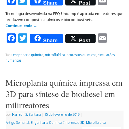
Facebook
Twitter
Emai
Share
Post
Tecnologia desenvolvida na FEQ-Unicamp é aplicada em reatores que
produzem compostos químicos e biocombustíveis.
Continue lendo
→
Facebook
Twitter
Emai
Share
Post
Tags
engenharia química
,
microfluídica
,
processos químicos
,
simulações
numéricas
Microplanta química impressa em
3D para síntese de biodiesel em
milirreatores
por
Harrson S. Santana
|
15 de fevereiro de 2019
|
Artigo Semanal
,
Engenharia Química
,
Impressão 3D
,
Microfluídica