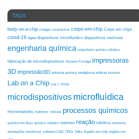
TAGS
corpo-em-chip
body-on-a-chip
Corpo em chips
chatgpt
coronavírus
covid-19
dispositivos microfluídico
dispositivos vestíveis
digital
engenharia química
engenheiro químico robótico
impressoras
fabricação de microdispositivos
Homem-Formiga
3D
impressão3D
indústria química
inteligência artificial
inventor
Lab on a Chip
Lua
L´Oréal
microfluídica
microdispositivos
processos químicos
microrreatores
mulheres
notícias
reação
reatores
robótica
química em fluxo
químico robótico
sensores
simulações numéricas
software CAD
TEDx Talks
órgaõs-em-chip
órgãos-em-