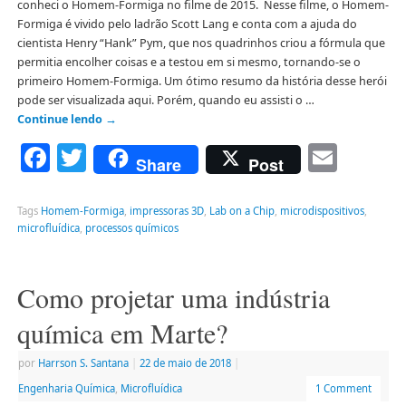
conheci o Homem-Formiga no filme de 2015. Nesse filme, o Homem-
Formiga é vivido pelo ladrão Scott Lang e conta com a ajuda do
cientista Henry “Hank” Pym, que nos quadrinhos criou a fórmula que
permitia encolher coisas e a testou em si mesmo, tornando-se o
primeiro Homem-Formiga. Um ótimo resumo da história desse herói
pode ser visualizada aqui. Porém, quando eu assisti o …
Continue lendo
→
Facebook
Twitter
Emai
Share
Post
Tags
Homem-Formiga
,
impressoras 3D
,
Lab on a Chip
,
microdispositivos
,
microfluídica
,
processos químicos
Como projetar uma indústria
química em Marte?
por
Harrson S. Santana
|
22 de maio de 2018
|
Engenharia Química
,
Microfluídica
1 Comment