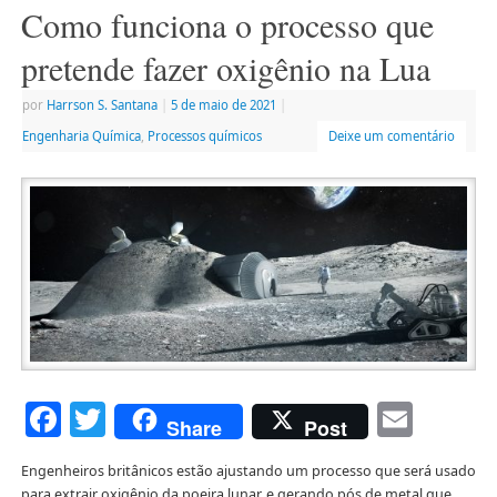
Como funciona o processo que
pretende fazer oxigênio na Lua
por
Harrson S. Santana
|
5 de maio de 2021
|
Engenharia Química
,
Processos químicos
Deixe um comentário
Facebook
Twitter
Emai
Share
Post
Engenheiros britânicos estão ajustando um processo que será usado
para extrair oxigênio da poeira lunar, e gerando pós de metal que