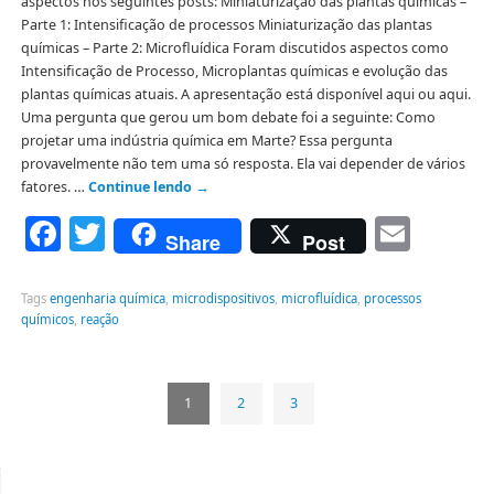
aspectos nos seguintes posts: Miniaturização das plantas químicas –
Parte 1: Intensificação de processos Miniaturização das plantas
químicas – Parte 2: Microfluídica Foram discutidos aspectos como
Intensificação de Processo, Microplantas químicas e evolução das
plantas químicas atuais. A apresentação está disponível aqui ou aqui.
Uma pergunta que gerou um bom debate foi a seguinte: Como
projetar uma indústria química em Marte? Essa pergunta
provavelmente não tem uma só resposta. Ela vai depender de vários
fatores. …
Continue lendo
→
Facebook
Twitter
Emai
Share
Post
Tags
engenharia química
,
microdispositivos
,
microfluídica
,
processos
químicos
,
reação
1
2
3