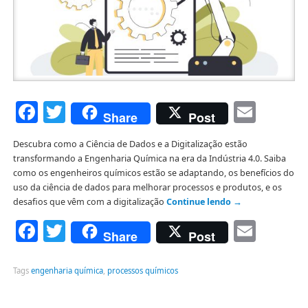
Facebook
Twitter
Emai
Share
Post
Descubra como a Ciência de Dados e a Digitalização estão
transformando a Engenharia Química na era da Indústria 4.0. Saiba
como os engenheiros químicos estão se adaptando, os benefícios do
uso da ciência de dados para melhorar processos e produtos, e os
desafios que vêm com a digitalização
Continue lendo
→
Facebook
Twitter
Emai
Share
Post
Tags
engenharia química
,
processos químicos