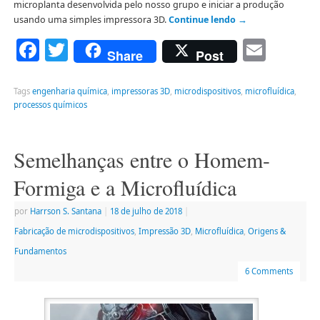
microplanta desenvolvida pelo nosso grupo e iniciar a produção
usando uma simples impressora 3D.
Continue lendo
→
Facebook
Twitter
Emai
Share
Post
Tags
engenharia química
,
impressoras 3D
,
microdispositivos
,
microfluídica
,
processos químicos
Semelhanças entre o Homem-
Formiga e a Microfluídica
por
Harrson S. Santana
|
18 de julho de 2018
|
Fabricação de microdispositivos
,
Impressão 3D
,
Microfluídica
,
Origens &
Fundamentos
6 Comments