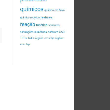
químicos
química em fluxo
reatores
químico robótico
reação
robótica
sensores
simulações numéricas
software CAD
TEDx Talks
órgaõs-em-chip
órgãos-
em-chip