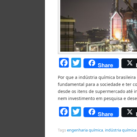
Facebook
Twitter
Share
Por que a indústria química brasileir
fundamental para a sociedade e ter c
desde os itens de supermercado até in
nem investimento em pesquisa e des
Facebook
Twitter
Share
Tags
engenharia química
,
indústria química