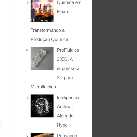
Química em
Fluxo:
Transformando a
Produção Química
ProFluidics
s
285D: A
impressora
3D para
Microfluídica
Inteligência
Artificial:
Além do
Hype
Pensando