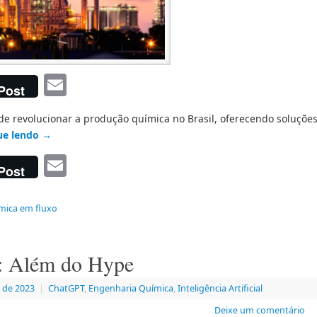
Email
Post
e revolucionar a produção química no Brasil, oferecendo soluçõe
ue lendo
→
Email
Post
mica em fluxo
al: Além do Hype
 de 2023
|
ChatGPT
,
Engenharia Química
,
Inteligência Artificial
Deixe um comentário