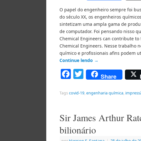
O papel do engenheiro sempre foi busc
do século XX, os engenheiros químico
sintetizam uma ampla gama de produto
de computador. Foi pensando nisso q
Chemical Engineers can contribute to f
Chemical Engineers. Nesse trabalho 
químico e profissionais afins podem 
Continue lendo
→
Facebook
Twitter
Share
Tags
covid-19
,
engenharia química
,
impress
Sir James Arthur Rat
bilionário
por
Harrson S. Santana
|
25 de julho de 2