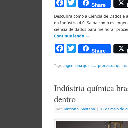
Facebook
Twitter
Share
Descubra como a Ciência de Dados e a
da Indústria 4.0. Saiba como os engen
ciência de dados para melhorar proces
Continue lendo
→
Facebook
Twitter
Share
Tags
engenharia química
,
processos químic
Indústria química bra
dentro
por
Harrson S. Santana
|
12 de maio de 2