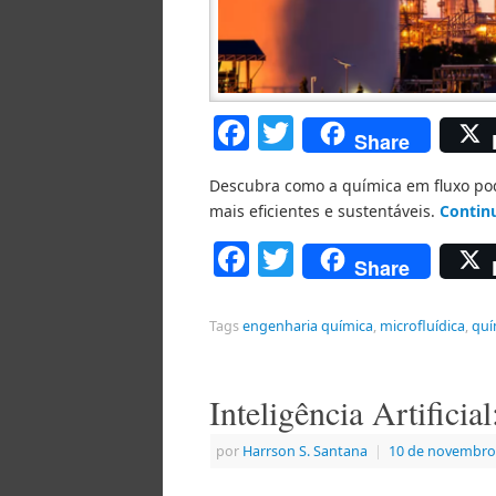
Facebook
Twitter
Share
Descubra como a química em fluxo pod
mais eficientes e sustentáveis.
Contin
Facebook
Twitter
Share
Tags
engenharia química
,
microfluídica
,
quí
Inteligência Artifici
por
Harrson S. Santana
|
10 de novembro