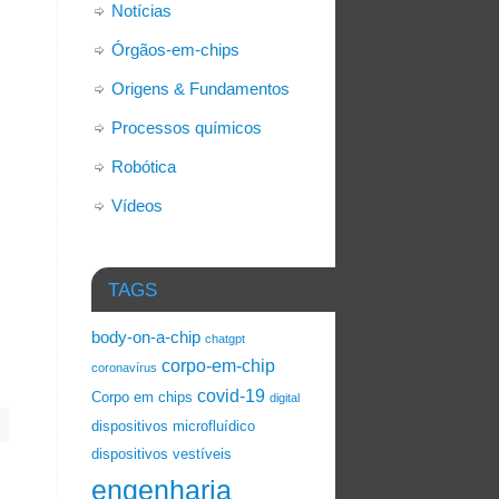
Notícias
Órgãos-em-chips
Origens & Fundamentos
Processos químicos
Robótica
Vídeos
TAGS
body-on-a-chip
chatgpt
corpo-em-chip
coronavírus
covid-19
Corpo em chips
digital
dispositivos microfluídico
dispositivos vestíveis
engenharia