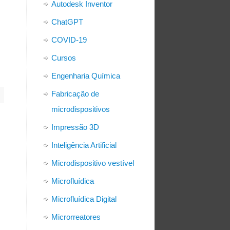
Autodesk Inventor
ChatGPT
COVID-19
Cursos
Engenharia Química
Fabricação de
microdispositivos
Impressão 3D
Inteligência Artificial
Microdispositivo vestível
Microfluídica
Microfluídica Digital
Microrreatores