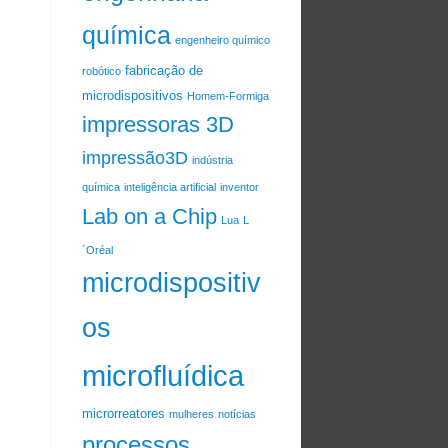
química
engenheiro químico
fabricação de
robótico
microdispositivos
Homem-Formiga
impressoras 3D
impressão3D
indústria
química
inteligência artificial
inventor
Lab on a Chip
Lua
L
´Oréal
microdispositiv
os
microfluídica
microrreatores
mulheres
notícias
processos