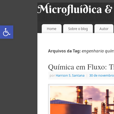
Abrir a barra de ferramentas
Home
Sobre o blog
Autor
engenharia quím
Arquivos da Tag:
Química em Fluxo: T
por
Harrson S. Santana
|
30 de novembro