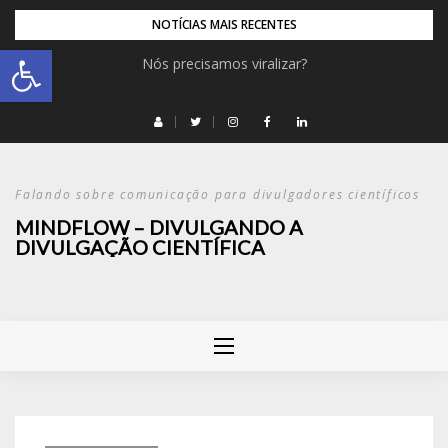
NOTÍCIAS MAIS RECENTES
Abrir a barra de ferramentas
Nós precisamos viralizar?
Falando sobre comunicação para divulgadores científicos
MINDFLOW – DIVULGANDO A
DIVULGAÇÃO CIENTÍFICA