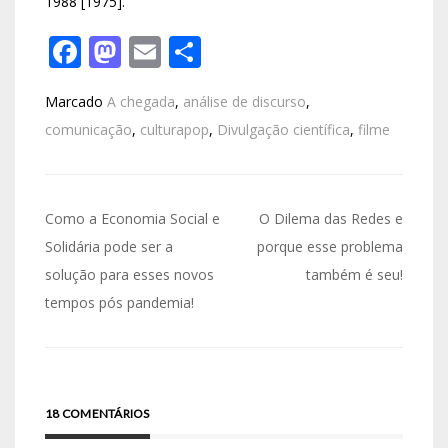
1988 [1975].
Facebook
Mastodon
Email
Share
Marcado
A chegada
,
análise de discurso
,
comunicação
,
culturapop
,
Divulgação científica
,
filme
Como a Economia Social e
O Dilema das Redes e
Solidária pode ser a
porque esse problema
solução para esses novos
também é seu!
tempos pós pandemia!
18 COMENTÁRIOS